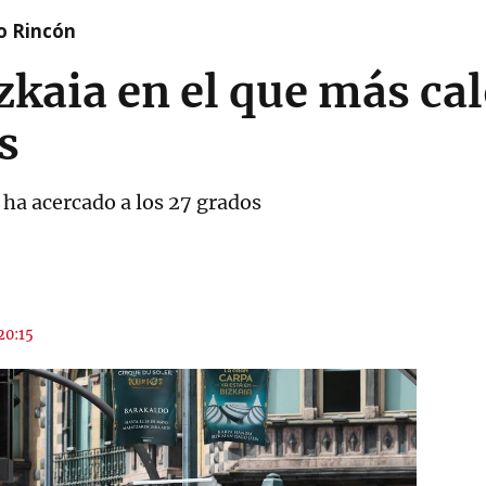
o Rincón
izkaia en el que más ca
s
ha acercado a los 27 grados
 20:15