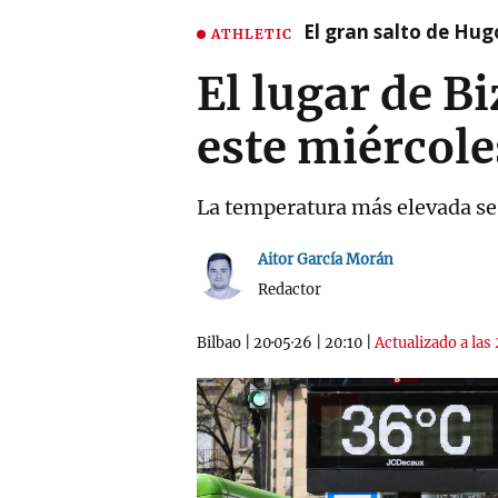
El gran salto de Hug
ATHLETIC
El lugar de B
este miércole
La temperatura más elevada se 
Aitor García Morán
Redactor
Bilbao
|
20·05·26
|
20:10
|
Actualizado a las