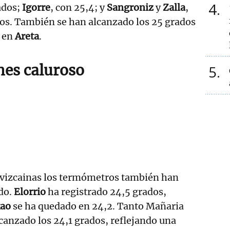
4
ados;
Igorre
, con 25,4; y
Sangroniz
y
Zalla
,
os. También se han alcanzado los 25 grados
9 en
Areta
.
nes caluroso
5
s vizcainas los termómetros también han
do.
Elorrio
ha registrado 24,5 grados,
kao
se ha quedado en 24,2. Tanto Mañaria
anzado los 24,1 grados, reflejando una