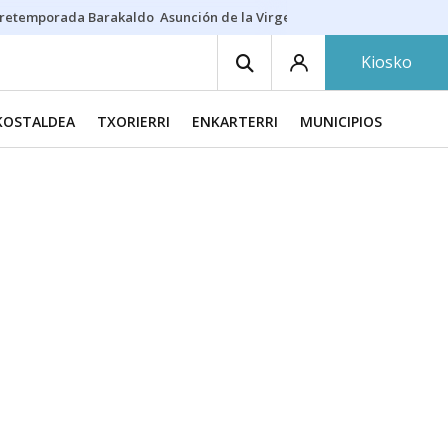
retemporada Barakaldo
Asunción de la Virgen
Casa Targaryen
Gazt
Kiosko
KOSTALDEA
TXORIERRI
ENKARTERRI
MUNICIPIOS