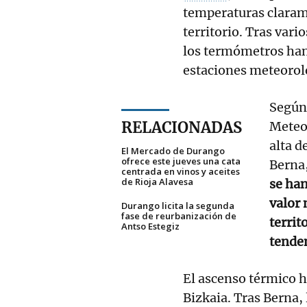
temperaturas claram
territorio. Tras vari
los termómetros han
estaciones meteoroló
Según 
RELACIONADAS
Meteo
alta d
El Mercado de Durango
ofrece este jueves una cata
Berna
centrada en vinos y aceites
de Rioja Alavesa
se han
valor 
Durango licita la segunda
fase de reurbanización de
territ
Antso Estegiz
tende
El ascenso térmico h
Bizkaia. Tras Berna,