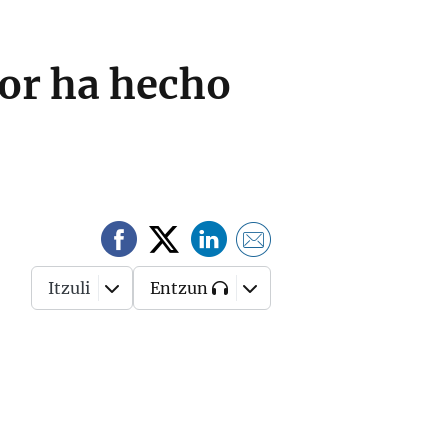
lor ha hecho
Itzuli
Entzun