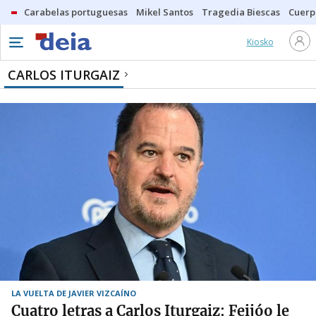
Carabelas portuguesas
Mikel Santos
Tragedia Biescas
Cuerp
Kiosko
CARLOS ITURGAIZ
LA VUELTA DE JAVIER VIZCAÍNO
Cuatro letras a Carlos Iturgaiz: Feijóo le