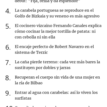
debut: "Fija, brilla y da esplendor"
4
La carabela portuguesa se reproduce en el
Golfo de Bizkaia y su veneno es más agresivo
5
El cocinero vizcaino Fernando Canales explica
cómo cocinar la mejor tortilla de patata: ni
con cebolla ni sin ella
6
El encaje perfecto de Robert Navarro en el
sistema de Terzic
7
La caña pierde terreno: cada vez más bares la
sustituyen por dobles y jarras
8
Recuperan el cuerpo sin vida de una mujer en
la ría de Bilbao
9
Entrar al agua con carabelas: así lo viven los
surfistas