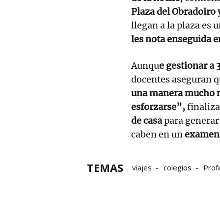
Plaza del Obradoiro y
llegan a la plaza e
les nota enseguida en
Aunqu
e gestionar a 
docentes aseguran q
una manera mucho má
esforzarse”,
finaliz
de casa
para generar
caben en un
examen
TEMAS
viajes
colegios
Prof