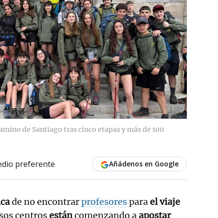
amino de Santiago tras cinco etapas y más de 100
dio preferente
Añádenos en Google
ica
de no encontrar
profesores
para
el viaje
os centros
están
comenzando a
apostar