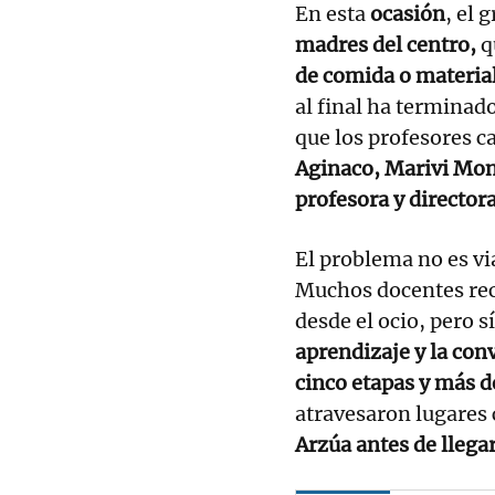
En esta
ocasión
, el 
madres del centro,
q
de comida o materia
al final ha terminad
que los profesores c
Aginaco, Marivi Mo
profesora y directora
El problema no es vi
Muchos docentes re
desde el ocio, pero s
aprendizaje y la con
cinco etapas y más d
atravesaron lugare
Arzúa antes de llega