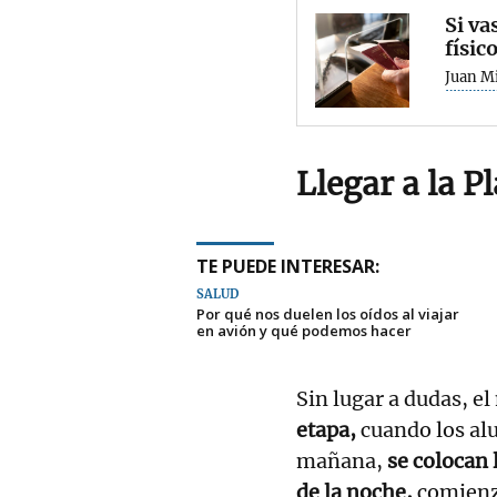
Si va
físic
Juan Mi
Llegar a la P
TE PUEDE INTERESAR:
SALUD
Por qué nos duelen los oídos al viajar
en avión y qué podemos hacer
Sin lugar a dudas, 
etapa,
cuando los alu
mañana,
se colocan l
de la noche,
comienz