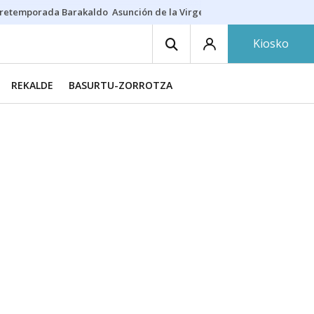
retemporada Barakaldo
Asunción de la Virgen
Casa Targaryen
Gazt
Kiosko
REKALDE
BASURTU-ZORROTZA