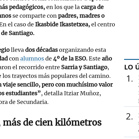
más pedagógicos,
en los que la
carga de
mnos
se comparte con
padres, madres o
En el caso de
Ikasbide Ikastetxea,
el centro
 de Santiago.
egio
lleva
dos décadas
organizando esta
dad
con
alumnos
de
4º de la ESO.
Este
año
LO 
aron el recorrido entre
Sarria y Santiago
,
 los trayectos más populares del camino.
1
 viaje sencillo, pero con muchísimo valor
os estudiantes”
, detalla Itziar Muñoz,
ora de Secundaria.
2
, más de cien kilómetros