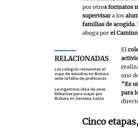
por otro
s formatos 
supervisar
a los
alu
familias de acogida.
aboga por
el Camino
El
col
RELACIONADAS
activi
realiz
Los colegios reinventan el
viaje de estudios en Bizkaia
uno de
ante la falta de profesores
“Es un
La ingeniosa idea de unas
para l
bilbainas para viajar por
Bizkaia en Semana Santa
direct
Cinco etapas