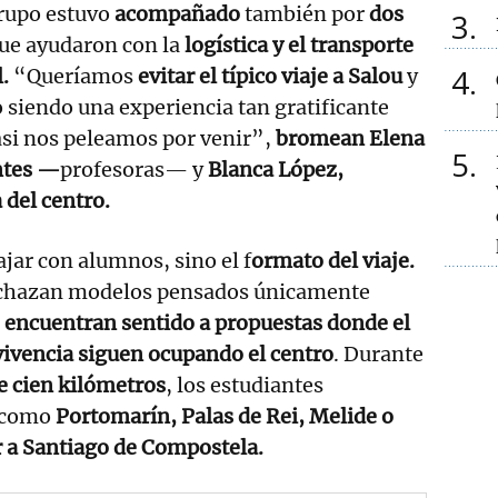
grupo estuvo
acompañado
también por
dos
3
ue ayudaron con la
logística y el transporte
4
l.
“Queríamos
evitar el típico viaje a Salou
y
o siendo una experiencia tan gratificante
asi nos peleamos por venir”,
bromean Elena
5
ntes —
profesoras— y
Blanca López,
 del centro.
ajar con alumnos, sino el f
ormato del viaje.
chazan modelos pensados únicamente
í
encuentran sentido a propuestas donde el
vivencia siguen ocupando el centro
. Durante
e cien kilómetros
, los estudiantes
s como
Portomarín, Palas de Rei, Melide o
r a Santiago de Compostela.