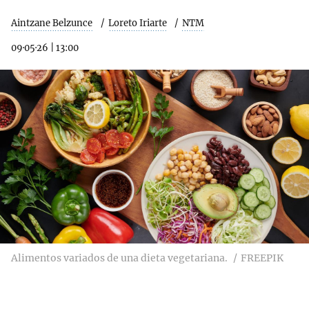
Aintzane Belzunce
Loreto Iriarte
NTM
09·05·26
|
13:00
Alimentos variados de una dieta vegetariana.
FREEPIK