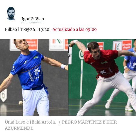
Igor G. Vico
Bilbao
|
11·05·26
|
19:20
|
Actualizado a las 09:09
Unai Laso e Iñaki Artola.
PEDRO MARTÍNEZ E IKER
AZURMENDI.