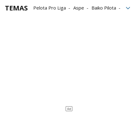
TEMAS
Pelota Pro Liga
Aspe
Baiko Pilota
Manomanista
Iñaki Artola
Unai Laso