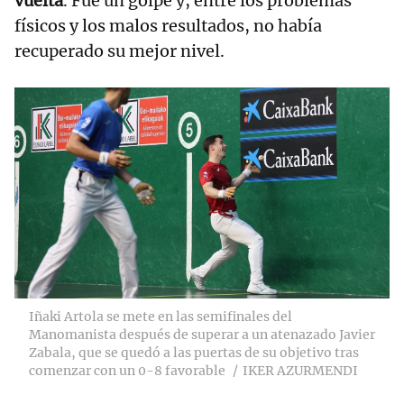
vuelta
. Fue un golpe y, entre los problemas
físicos y los malos resultados, no había
recuperado su mejor nivel.
Iñaki Artola se mete en las semifinales del
Manomanista después de superar a un atenazado Javier
Zabala, que se quedó a las puertas de su objetivo tras
comenzar con un 0-8 favorable
IKER AZURMENDI