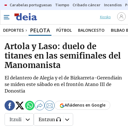
Carabelas portuguesas
Tiempo
Cribado cáncer
Incendios
P
Kiosko
PELOTA
DEPORTES
FÚTBOL
BALONCESTO
BILBAO 
Artola y Laso: duelo de
titanes en las semifinales del
Manomanista
El delantero de Alegia y el de Bizkarreta-Gerendiain
se miden este sábado en el frontón Atano III de
Donostia
Añádenos en Google
Itzuli
Entzun