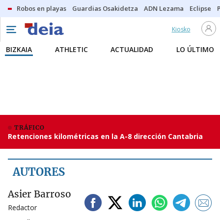
Robos en playas
Guardias Osakidetza
ADN Lezama
Eclipse
Kiosko
BIZKAIA
ATHLETIC
ACTUALIDAD
LO ÚLTIMO
TRÁFICO
Retenciones kilométricas en la A-8 dirección Cantabria
AUTORES
Asier Barroso
Redactor