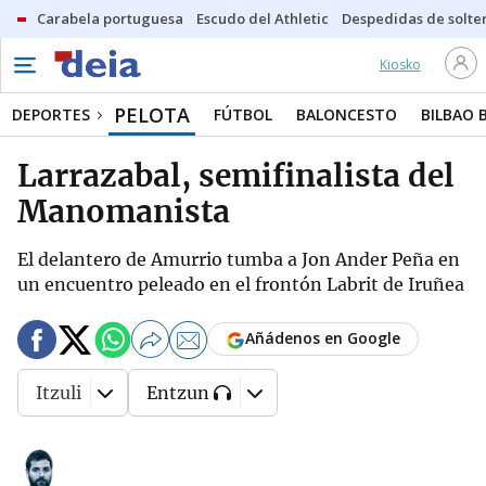
Carabela portuguesa
Escudo del Athletic
Despedidas de solte
Kiosko
PELOTA
DEPORTES
FÚTBOL
BALONCESTO
BILBAO 
Larrazabal, semifinalista del
Manomanista
El delantero de Amurrio tumba a Jon Ander Peña en
un encuentro peleado en el frontón Labrit de Iruñea
Añádenos en Google
Itzuli
Entzun