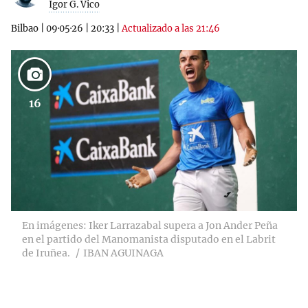
Igor G. Vico
Bilbao
|
09·05·26
|
20:33
|
Actualizado a las 21:46
16
En imágenes: Iker Larrazabal supera a Jon Ander Peña
en el partido del Manomanista disputado en el Labrit
de Iruñea.
IBAN AGUINAGA