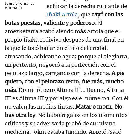
tenía”, remarca
eclipsar la derecha rutilante de
Altuna III
Iñaki Artola
, que
cayó con las
botas puestas, valiente y poderoso
. El
amezketarra acabó siendo más Artola que el
propio Iñaki, redivivo después de una final en
la que le tocó bailar en el filo del cristal,
atrasando, achicando agua; porque el alegiarra,
un portento, negoció a la perfección con el
pelotazo largo, cargando con la derecha.
A pie
quieto, con el pelotazo recto, fue más, mucho
más.
Dominó, pero Altuna III... Bueno, Altuna
III es Altuna III y por algo es el número 1. Con él
no valen las medias tintas.
Matar o morir. No
hay otra ley
. No hubo regalos en los momentos
críticos y su adversario probó de su misma
medicina. Jokin estaba fundido. Apretó. Sacó