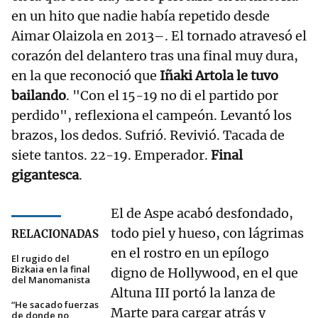
en un hito que nadie había repetido desde
Aimar Olaizola en 2013–. El tornado atravesó el
corazón del delantero tras una final muy dura,
en la que reconoció que
Iñaki Artola le tuvo
bailando
. "Con el 15-19 no di el partido por
perdido", reflexiona el campeón. Levantó los
brazos, los dedos. Sufrió. Revivió. Tacada de
siete tantos. 22-19. Emperador.
Final
gigantesca
.
El de Aspe acabó desfondado,
todo piel y hueso, con lágrimas
RELACIONADAS
en el rostro en un epílogo
El rugido del
Bizkaia en la final
digno de Hollywood, en el que
del Manomanista
Altuna III portó la lanza de
“He sacado fuerzas
Marte para cargar atrás y
de donde no