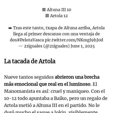
🟥 Altuna III 10
🟦 Artola 12
➡️ Tras este tanto, txapa de Altuna arriba, Artola
llega al primer descanso con una ventaja de
dos
#PelotaVasca
pic.twitter.com/NKmgl9hJ0d
— 21iguales (@21iguales)
June 1, 2025
La tacada de Artola
Nueve tantos seguidos
abrieron una brecha
más emocional que real en el luminoso
. El
Manomanista es así: cruel y maniqueo. Con el
10-12 todo apuntaba a Baiko, pero un regalo de
Artola metió a Altuna III en el partido. No le
duró mucho el saque a Jokin, visiblemente