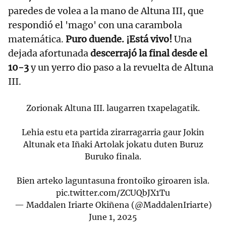
paredes de volea a la mano de Altuna III, que
respondió el 'mago' con una carambola
matemática.
Puro duende. ¡Está vivo!
Una
dejada afortunada
descerrajó la final desde el
10-3
y un yerro dio paso a la revuelta de Altuna
III.
Zorionak Altuna III. laugarren txapelagatik.
Lehia estu eta partida zirarragarria gaur Jokin
Altunak eta Iñaki Artolak jokatu duten Buruz
Buruko finala.
Bien arteko laguntasuna frontoiko giroaren isla.
pic.twitter.com/ZCUQbJX1Tu
— Maddalen Iriarte Okiñena (@MaddalenIriarte)
June 1, 2025