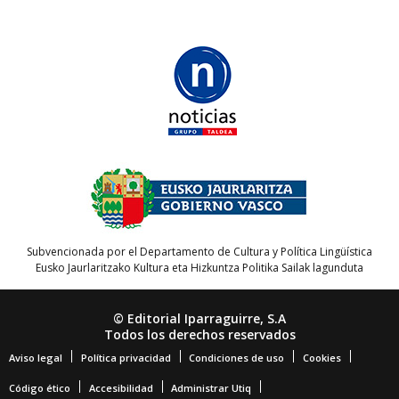
Subvencionada por el Departamento de Cultura y Política Lingüística
Eusko Jaurlaritzako Kultura eta Hizkuntza Politika Sailak lagunduta
© Editorial Iparraguirre, S.A
Todos los derechos reservados
Aviso legal
Política privacidad
Condiciones de uso
Cookies
Código ético
Accesibilidad
Administrar Utiq