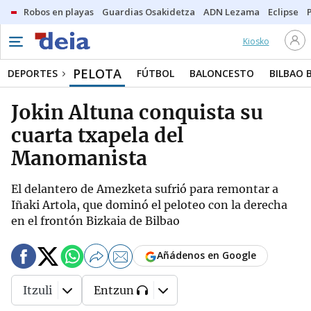
Robos en playas
Guardias Osakidetza
ADN Lezama
Eclipse
Kiosko
PELOTA
DEPORTES
FÚTBOL
BALONCESTO
BILBAO 
Jokin Altuna conquista su
cuarta txapela del
Manomanista
El delantero de Amezketa sufrió para remontar a
Iñaki Artola, que dominó el peloteo con la derecha
en el frontón Bizkaia de Bilbao
Añádenos en Google
Itzuli
Entzun