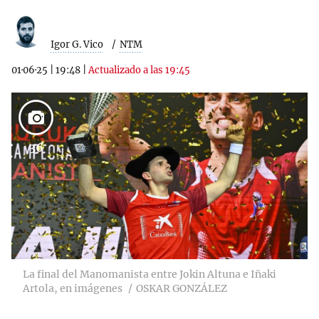
Igor G. Vico
NTM
01·06·25
|
19:48
|
Actualizado a las 19:45
36
La final del Manomanista entre Jokin Altuna e Iñaki
Artola, en imágenes
OSKAR GONZÁLEZ