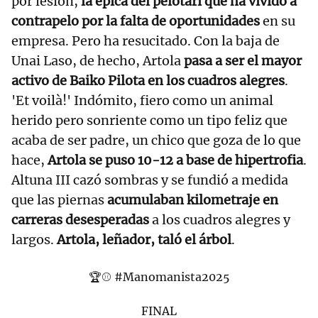
por lesión,
la épica del pelotari que ha vivido a
contrapelo por la falta de oportunidades
en su
empresa. Pero ha resucitado. Con la baja de
Unai Laso, de hecho, Artola
pasa a ser el mayor
activo de Baiko Pilota en los cuadros alegres
.
'Et voilà!' Indómito, fiero como un animal
herido pero sonriente como un tipo feliz que
acaba de ser padre, un chico que goza de lo que
hace,
Artola se puso 10-12 a base de hipertrofia
.
Altuna III cazó sombras y se fundió a medida
que las piernas
acumu​laban kilometraje en
carreras desesperadas
a los cuadros alegres y
largos.
Artola, leñador, taló el árbol
.
🏆⚾
#Manomanista2025
FINAL