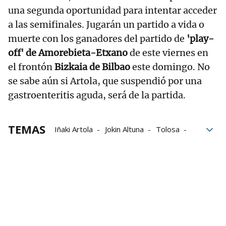
una segunda oportunidad para intentar acceder
a las semifinales. Jugarán un partido a vida o
muerte con los ganadores del partido de
'play-
off' de Amorebieta-Etxano
de este viernes en
el frontón
Bizkaia de Bilbao
este domingo. No
se sabe aún si Artola, que suspendió por una
gastroenteritis aguda, será de la partida.
TEMAS
Iñaki Artola
Jokin Altuna
Tolosa
Aspe
Julen Martija
Ander Imaz
Baiko Pilota
Liga de Empresas de Pelota a Mano
LEPM
Campeonato de Parejas