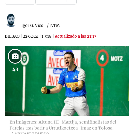
Igor G. Vico
NTM
BILBAO
|
22·02·24
|
19:18
|
Actualizado a las 21:13
43
En imágenes: Altuna III-Martija, semifinalistas del
Parejas tras batir a Urrutikoetxea-Imaz en Tolosa.