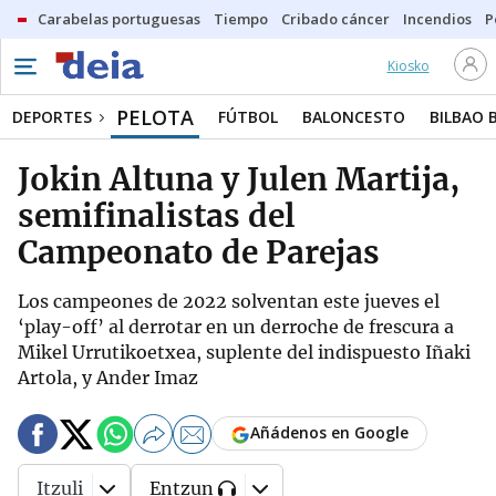
Carabelas portuguesas
Tiempo
Cribado cáncer
Incendios
P
Kiosko
PELOTA
DEPORTES
FÚTBOL
BALONCESTO
BILBAO 
Jokin Altuna y Julen Martija,
semifinalistas del
Campeonato de Parejas
Los campeones de 2022 solventan este jueves el
‘play-off’ al derrotar en un derroche de frescura a
Mikel Urrutikoetxea, suplente del indispuesto Iñaki
Artola, y Ander Imaz
Añádenos en Google
Itzuli
Entzun