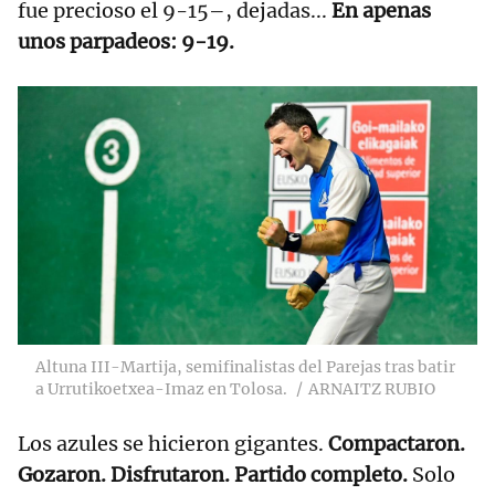
fue precioso el 9-15–, dejadas...
En apenas
unos parpadeos: 9-19.
Altuna III-Martija, semifinalistas del Parejas tras batir
a Urrutikoetxea-Imaz en Tolosa.
ARNAITZ RUBIO
Los azules se hicieron gigantes.
Compactaron.
Gozaron. Disfrutaron. Partido completo.
Solo