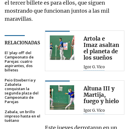
el tercer billete es para ellos, que siguen
mostrando que funcionan juntos a las mil
maravillas.
Artola e
RELACIONADAS
Imaz asaltan
el planeta de
El 'play-off' del
los sueños
Campeonato de
Parejas: cuatro
aspirantes, dos
Igor G. Vico
billetes
Peio Etxeberria y
Zabaleta
Altuna III y
conquistan la
segunda plaza del
Martija,
Campeonato de
fuego y hielo
Parejas
Igor G. Vico
Zabala, un brillo
impreso hasta en el
tuétano
Este jueves derrotaron en un