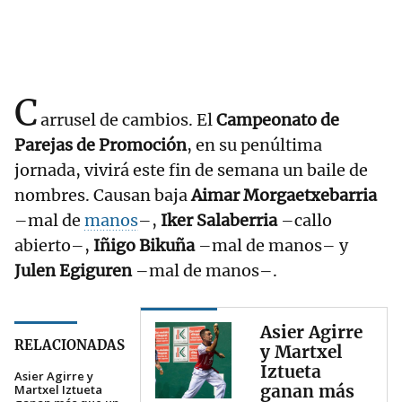
C
arrusel de cambios. El
Campeonato de
Parejas de Promoción
, en su penúltima
jornada, vivirá este fin de semana un baile de
nombres. Causan baja
Aimar Morgaetxebarria
–mal de
manos
–,
Iker Salaberria
–callo
abierto–,
Iñigo Bikuña
–mal de manos– y
Julen Egiguren
–mal de manos–.
Asier Agirre
RELACIONADAS
y Martxel
Iztueta
Asier Agirre y
ganan más
Martxel Iztueta