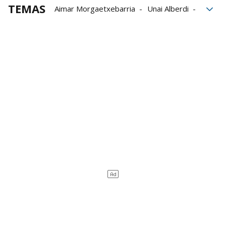
TEMAS
Aimar Morgaetxebarria
Unai Alberdi
Iker Salaberria
Unai Mata
Julen Egiguren
Iñigo Bikuña
Joseba Aldabe
Ekain Lizeaga
Campeonato Serie B de Parejas
Aspe
Baiko Pilota
Liga de Empresas de Pelota a Mano
LEPM