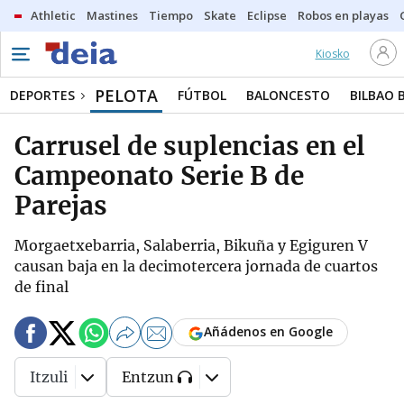
Athletic
Mastines
Tiempo
Skate
Eclipse
Robos en playas
Kiosko
PELOTA
DEPORTES
FÚTBOL
BALONCESTO
BILBAO 
Carrusel de suplencias en el
Campeonato Serie B de
Parejas
Morgaetxebarria, Salaberria, Bikuña y Egiguren V
causan baja en la decimotercera jornada de cuartos
de final
Añádenos en Google
Itzuli
Entzun