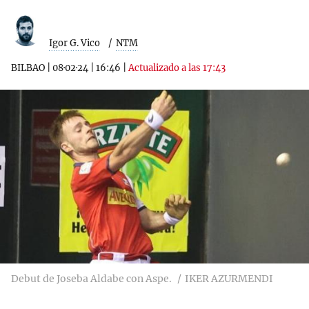
Igor G. Vico
NTM
BILBAO
|
08·02·24
|
16:46
|
Actualizado a las 17:43
Debut de Joseba Aldabe con Aspe.
IKER AZURMENDI