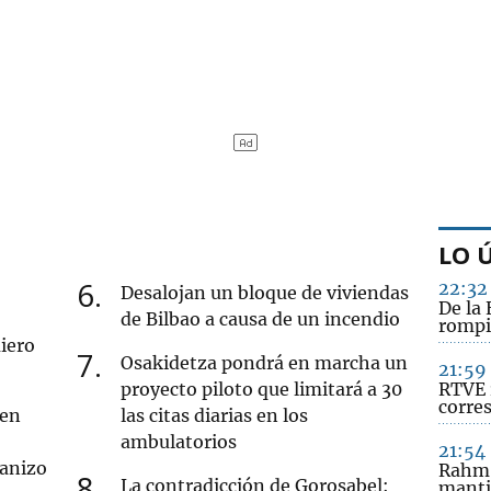
LO 
6
22:32
Desalojan un bloque de viviendas
De la 
de Bilbao a causa de un incendio
rompi
iero
7
Osakidetza pondrá en marcha un
21:59
proyecto piloto que limitará a 30
RTVE 
corre
 en
las citas diarias en los
ambulatorios
21:54
ranizo
Rahm 
8
La contradicción de Gorosabel:
manti