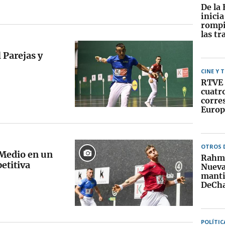
De la 
inici
rompi
las tr
l Parejas y
CINE Y 
RTVE 
cuatr
corre
Europ
OTROS 
y Medio en un
Rahm 
etitiva
Nueva
manti
DeCh
POLÍTIC