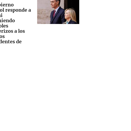
bierno
ol responde a
i
niendo
oles
rizos a los
os
dentes de