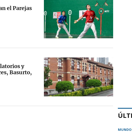
an el Parejas
latorios y
ces, Basurto,
ÚLT
MUNDO