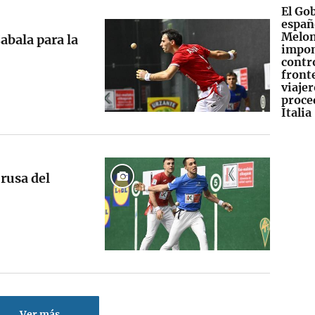
El Go
españ
Melon
Zabala para la
impo
contr
fronte
viajer
proce
Italia
 rusa del
Ver más