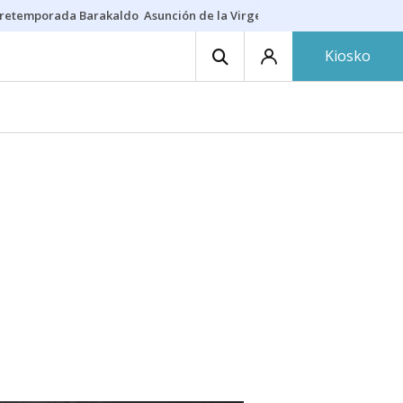
retemporada Barakaldo
Asunción de la Virgen
Casa Targaryen
Gazt
Kiosko