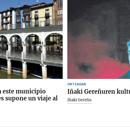
ORTZADAR
 a este municipio
Iñaki Gereñuren kul
es supone un viaje al
Iñaki Gereñu