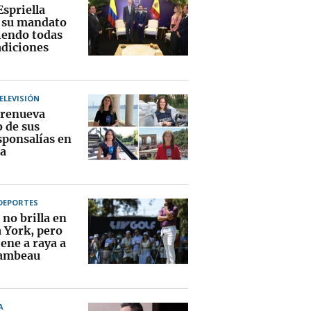
Espriella
a su mandato
endo todas
adiciones
TELEVISIÓN
renueva
o de sus
sponsalías en
a
DEPORTES
no brilla en
 York, pero
ene a raya a
ambeau
A