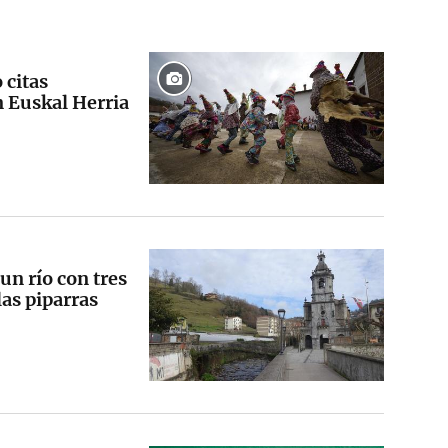
 citas
n Euskal Herria
un río con tres
las piparras