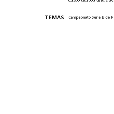
TEMAS
Campeonato Serie B de P
Asier Agirre
Martxel Iz
Campeonato de Parejas S