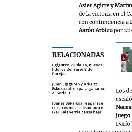
Asier Agirre y Martxe
de la victoria en el 
con contundencia a
D
Aarón Arbizu
por 22
RELACIONADAS
Egiguren V-Eskuza, nuevos
líderes del Serie B de
Parejas
Julen Egiguren y Arkaitz
Eskuza sufren para ganar en
Los d
el Serie B
escaló
Joanes Bakaikoa reaparece
Necesi
tras tres meses lesionado e
Iker Salaberria causa baja
juego
Darío 
cinco tantos una bue