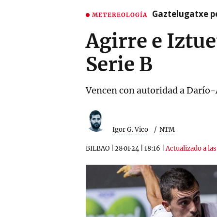
Gaztelugatxe pe
METEREOLOGÍA
Agirre e Iztu
Serie B
Vencen con autoridad a Darío-A
Igor G. Vico
NTM
BILBAO
|
28·01·24
|
18:16
|
Actualizado a las