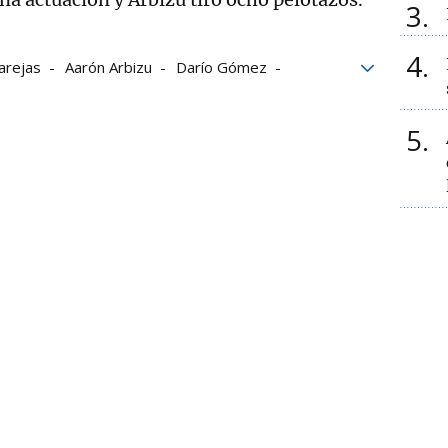
3
4
arejas
Aarón Arbizu
Darío Gómez
tueta
Aspe
Baiko Pilota
erie B
5