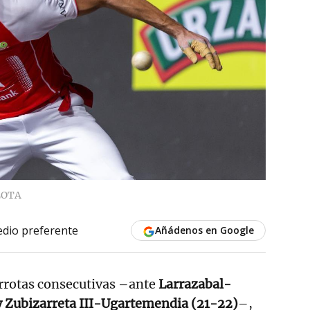
LOTA
dio preferente
Añádenos en Google
rrotas consecutivas –ante
Larrazabal-
 y Zubizarreta III-Ugartemendia (21-22)
–,