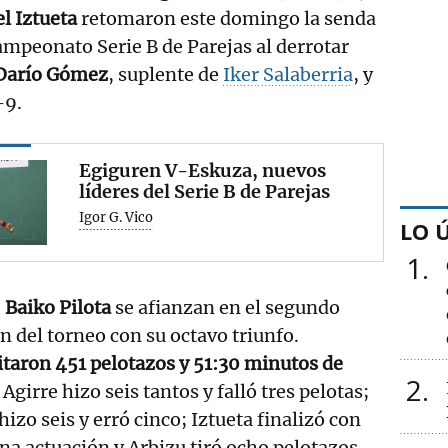
l Iztueta
retomaron este domingo la senda
Campeonato Serie B de Parejas al derrotar
arío Gómez
, suplente de
Iker Salaberria
, y
-9.
Egiguren V-Eskuza, nuevos
líderes del Serie B de Parejas
Igor G. Vico
LO 
1
e
Baiko Pilota
se afianzan en el segundo
n del torneo con su octavo triunfo.
taron 451 pelotazos y 51:30 minutos de
2
. Agirre hizo seis tantos y falló tres pelotas;
hizo seis y erró cinco; Iztueta finalizó con
na actuación y Arbizu tiró ocho pelotazos.