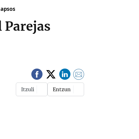
lapsos
l Parejas
Itzuli
Entzun