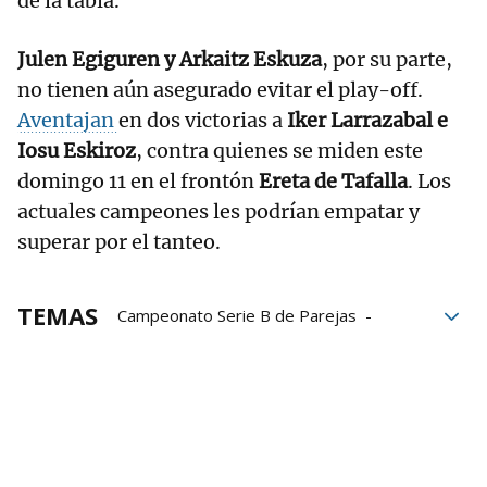
de la tabla.
Julen Egiguren y Arkaitz Eskuza
, por su parte,
no tienen aún asegurado evitar el play-off.
Aventajan
en dos victorias a
Iker Larrazabal e
Iosu Eskiroz
, contra quienes se miden este
domingo 11 en el frontón
Ereta de Tafalla
. Los
actuales campeones les podrían empatar y
superar por el tanteo.
TEMAS
Campeonato Serie B de Parejas
Asier Agirre
Martxel Iztueta
Aspe
Baiko Pilota
Julen Egiguren
Arkaitz Eskuza