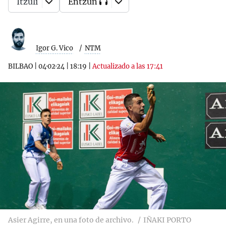
Itzuli
Entzun
Igor G. Vico
NTM
BILBAO
|
04·02·24
|
18:19
|
Actualizado a las 17:41
Asier Agirre, en una foto de archivo.
IÑAKI PORTO