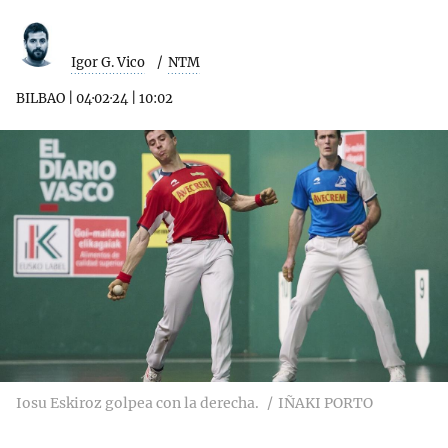
Igor G. Vico
NTM
BILBAO
|
04·02·24
|
10:02
Iosu Eskiroz golpea con la derecha.
IÑAKI PORTO