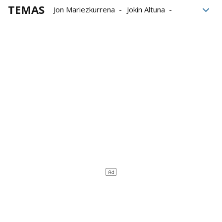
TEMAS
Jon Mariezkurrena
Jokin Altuna
Campeonato de Parejas
Javier Zabala
Iosu Eskiroz
Baiko Pilota
Aspe
Liga de Empresas de Pelota a Mano
LEPM
erik jaka
Julen Martija