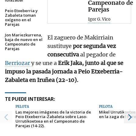
Idiazabal
Campeonato de
Parejas
Peio Etxeberria y
Zabaleta toman
Igor G. Vico
oxígeno en el
Parejas
Jon Mariezkurrena,
El zaguero de Makirriain
baja de nuevo en el
Campeonato de
sustituye
por segunda vez
Parejas
consecutiva
al pegador de
Berriozar
y se une a
Erik Jaka, junto al que se
impuso la pasada jornada a Peio Etxeberria-
Zabaleta en Iruñea (22-10).
TE PUEDE INTERESAR:
PELOTA
PELOTA
Las mejores imágenes de la victoria de
Mikel Urrutikoetx
Peio Etxeberria-Zabaleta sobre Laso-
en la zaga del Par
Urrutikoetxea en el Campeonato de
Parejas (14-22).