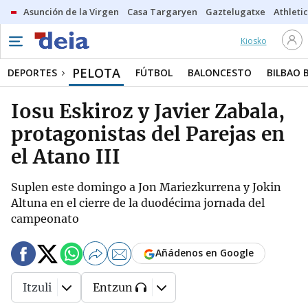
Asunción de la Virgen
Casa Targaryen
Gaztelugatxe
Athletic
Kiosko
PELOTA
DEPORTES
FÚTBOL
BALONCESTO
BILBAO 
Iosu Eskiroz y Javier Zabala,
protagonistas del Parejas en
el Atano III
Suplen este domingo a Jon Mariezkurrena y Jokin
Altuna en el cierre de la duodécima jornada del
campeonato
Añádenos en Google
Itzuli
Entzun