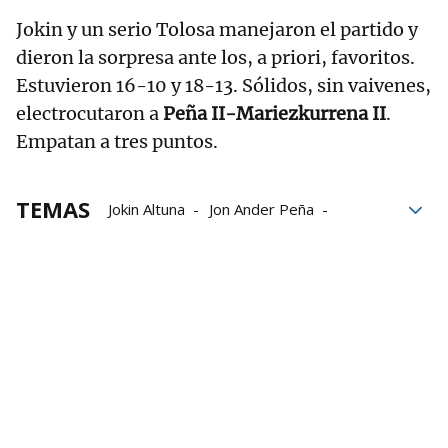
Jokin y un serio Tolosa manejaron el partido y
dieron la sorpresa ante los, a priori, favoritos.
Estuvieron 16-10 y 18-13. Sólidos, sin vaivenes,
electrocutaron a
Peña II-Mariezkurrena II
.
Empatan a tres puntos.
TEMAS
Jokin Altuna
Jon Ander Peña
Jon Mariezkurrena
Eibar
Xabier Tolosa
Campeonato de Parejas
Liga de Empresas de Pelota a Mano
LEPM
Aspe
Baiko Pilota