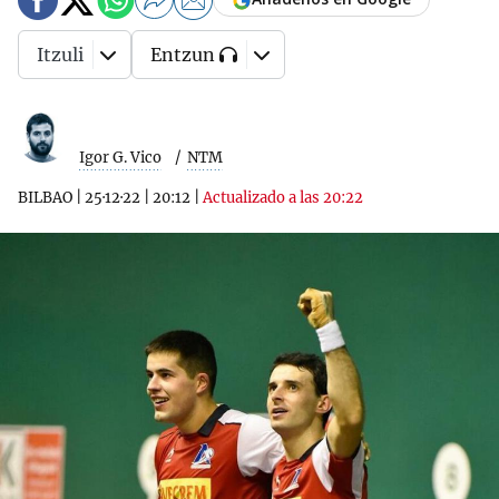
Itzuli
Entzun
Igor G. Vico
NTM
BILBAO
|
25·12·22
|
20:12
|
Actualizado a las 20:22