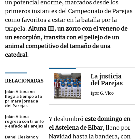
un potencial enorme, marcados desde los
primeros instantes del Campeonato de Parejas
como favoritos a estar en la batalla por la
txapela.
Altuna III, un zorro con el veneno de
un escorpión, transita con el pellejo de un
animal competitivo del tamaño de una
catedral
.
La justicia
RELACIONADAS
del Parejas
Jokin Altuna no
Igor G. Vico
llega a tiempo a la
primera jornada
del Parejas
Jokin Altuna
Y deslumbró
este domingo en
regresa con triunfo
y enfado al Parejas
el Astelena de Eibar
, lleno por
Navidad hasta la bandera, con
Danel Elezkano y