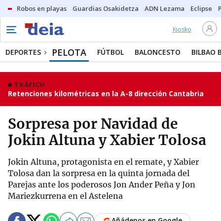
Robos en playas
Guardias Osakidetza
ADN Lezama
Eclipse
Kiosko
PELOTA
DEPORTES
FÚTBOL
BALONCESTO
BILBAO 
TRÁFICO
Retenciones kilométricas en la A-8 dirección Cantabria
Sorpresa por Navidad de
Jokin Altuna y Xabier Tolosa
Jokin Altuna, protagonista en el remate, y Xabier
Tolosa dan la sorpresa en la quinta jornada del
Parejas ante los poderosos Jon Ander Peña y Jon
Mariezkurrena en el Astelena
Añádenos en Google