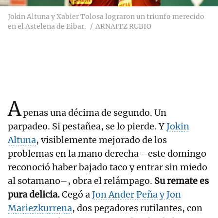
Jokin Altuna y Xabier Tolosa lograron un triunfo merecido
en el Astelena de Eibar.
ARNAITZ RUBIO
A
penas una décima de segundo. Un
parpadeo. Si pestañea, se lo pierde. Y
Jokin
Altuna
, visiblemente mejorado de los
problemas en la mano derecha –este domingo
reconoció haber bajado taco y entrar sin miedo
al sotamano–, obra el relámpago.
Su remate es
pura delicia.
Cegó a
Jon Ander Peña y Jon
Mariezkurrena
, dos pegadores rutilantes, con