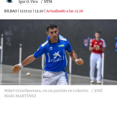
Igor G. Vico
NTM
BILBAO
|
15·11·22
|
13:20
|
Actualizado a las 13:26
Mikel Urrutikoetxea, en un partido en Lekeitio.
JOSÉ
MARI MARTÍNEZ