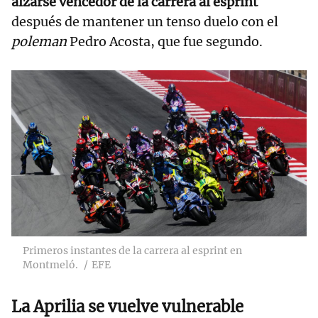
alzarse vencedor de la carrera al esprint
después de mantener un tenso duelo con el
poleman
Pedro Acosta, que fue segundo.
RELACIONADAS
Marc Márquez
recibe el alta
hospitalaria
Pedro Acosta y
KTM resurgen en
Montmeló
Primeros instantes de la carrera al esprint en
Montmeló.
EFE
La Aprilia se vuelve vulnerable