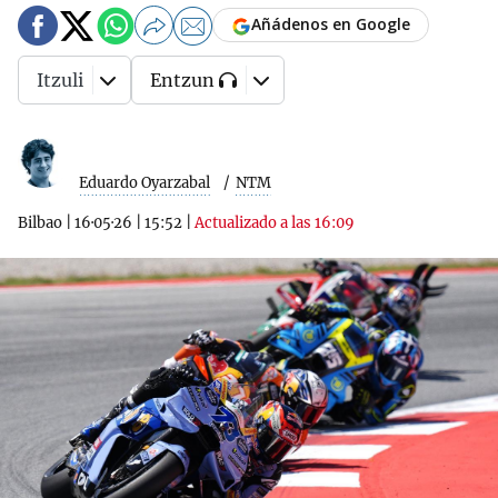
Añádenos en Google
Itzuli
Entzun
Eduardo Oyarzabal
NTM
Bilbao
|
16·05·26
|
15:52
|
Actualizado a las 16:09