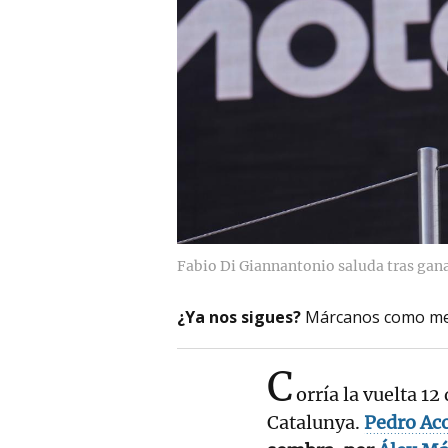
Fabio Di Giannantonio saluda tras gan
¿Ya nos sigues?
Márcanos como me
C
orría la vuelta 1
Catalunya.
Pedro Ac