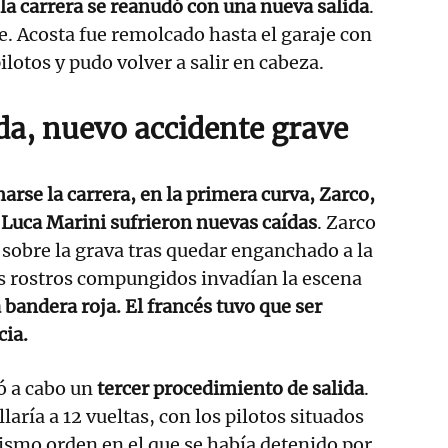
 la carrera se reanudó con una nueva salida
.
te. Acosta fue remolcado hasta el garaje con
ilotos y pudo volver a salir en cabeza.
da, nuevo accidente grave
rse la carrera, en la primera curva, Zarco,
 Luca Marini sufrieron nuevas caídas
. Zarco
o sobre la grava tras quedar enganchado a la
s rostros compungidos invadían la escena
bandera roja. El francés tuvo que ser
cia.
ó a cabo un
tercer procedimiento de salida
.
laría a 12 vueltas, con los pilotos situados
 mismo orden en el que se había detenido por