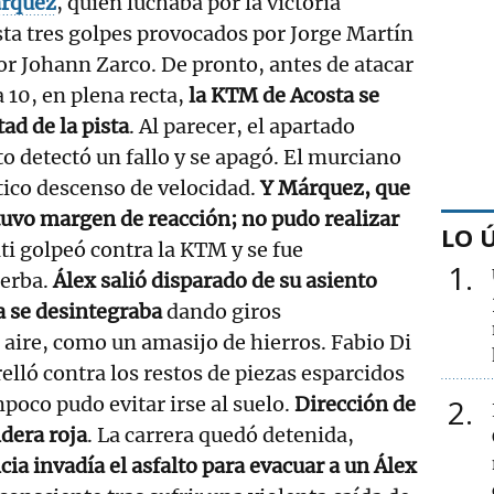
árquez
, quien luchaba por la victoria
sta tres golpes provocados por Jorge Martín
or Johann Zarco. De pronto, antes de atacar
a 10, en plena recta,
la KTM de Acosta se
ad de la pista
. Al parecer, el apartado
to detectó un fallo y se apagó. El murciano
tico descenso de velocidad.
Y Márquez, que
tuvo margen de reacción; no pudo realizar
LO 
i golpeó contra la KTM y se fue
1
ierba.
Álex salió disparado de su asiento
 se desintegraba
dando giros
 aire, como un amasijo de hierros. Fabio Di
elló contra los restos de piezas esparcidos
mpoco pudo evitar irse al suelo.
Dirección de
2
dera roja
. La carrera quedó detenida,
ia invadía el asfalto para evacuar a un Álex