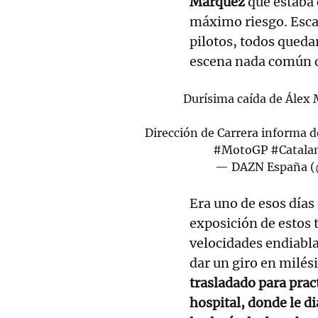
Márquez
que estaba 
máximo riesgo. Escal
pilotos, todos qued
escena nada común d
Durísima caída de Álex 
Dirección de Carrera informa de
#MotoGP
#Catala
— DAZN España 
Era uno de esos días 
exposición de estos 
velocidades endiabla
dar un giro en milé
trasladado para pra
hospital, donde le di