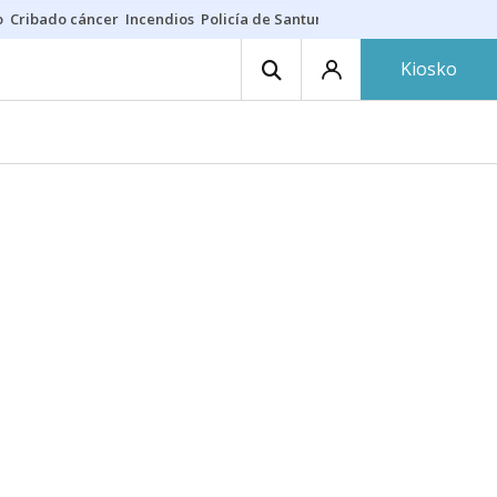
o
Cribado cáncer
Incendios
Policía de Santurtzi
Aeropuerto de Bilba
Kiosko