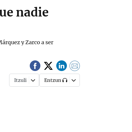
que nadie
Márquez y Zarco a ser
Itzuli
Entzun