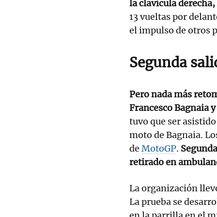
la clavícula derecha,
13 vueltas por delan
el impulso de otros p
Segunda sali
Pero nada más retoma
Francesco Bagnaia y
tuvo que ser asistid
moto de Bagnaia. Lo
de
MotoGP
.
Segunda 
retirado en ambulan
La organización llev
La prueba se desarrol
en la parrilla en el