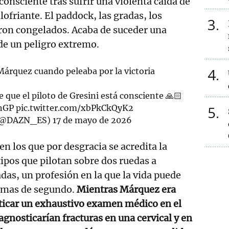
consciente tras sufrir una violenta caída de
ofriante. El paddock, las gradas, los
3
aron congelados. Acaba de suceder una
e un peligro extremo.
4
Márquez cuando peleaba por la victoria
 que el piloto de Gresini está consciente 🙏🏻
nGP
pic.twitter.com/xbPkCkQyK2
5
(@DAZN_ES)
17 de mayo de 2026
en los que por desgracia se acredita la
tipos que pilotan sobre dos ruedas a
das, un profesión en la que la vida puede
simas de segundo.
Mientras Márquez era
cticar un exhaustivo examen médico en el
agnosticarían fracturas en una cervical y en