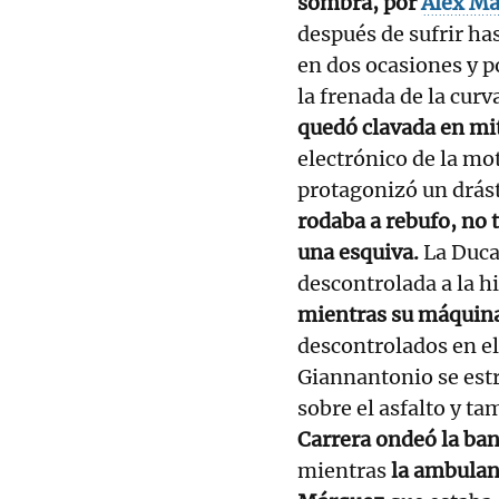
sombra, por
Álex M
después de sufrir ha
en dos ocasiones y p
la frenada de la curv
quedó clavada en mit
electrónico de la mo
protagonizó un drás
rodaba a rebufo, no 
una esquiva.
La Ducat
descontrolada a la h
mientras su máquina
descontrolados en el
Giannantonio se estr
sobre el asfalto y ta
Carrera ondeó la ban
mientras
la ambulanc