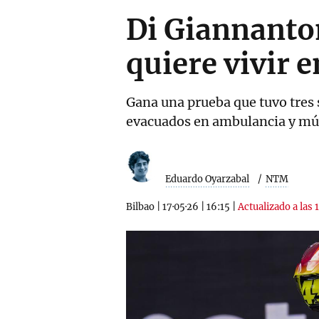
Di Giannanton
quiere vivir
Gana una prueba que tuvo tres 
evacuados en ambulancia y múlt
Eduardo Oyarzabal
NTM
Bilbao
|
17·05·26
|
16:15
|
Actualizado a las 