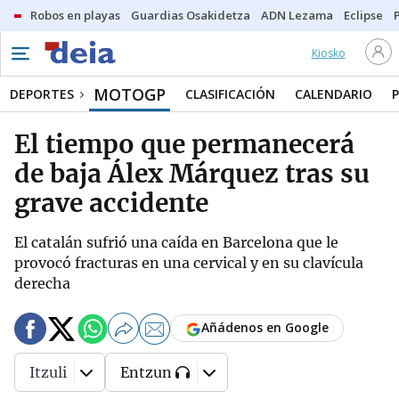
Robos en playas
Guardias Osakidetza
ADN Lezama
Eclipse
Kiosko
MOTOGP
DEPORTES
CLASIFICACIÓN
CALENDARIO
El tiempo que permanecerá
de baja Álex Márquez tras su
grave accidente
El catalán sufrió una caída en Barcelona que le
provocó fracturas en una cervical y en su clavícula
derecha
Añádenos en Google
Itzuli
Entzun