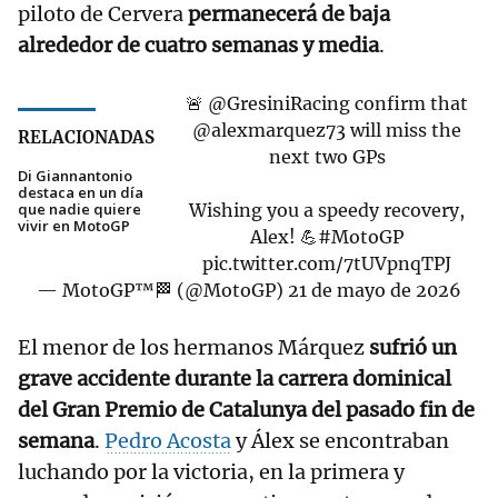
piloto de Cervera
permanecerá de baja
alrededor de cuatro semanas y media
.
🚨
@GresiniRacing
confirm that
@alexmarquez73
will miss the
RELACIONADAS
next two GPs
Di Giannantonio
destaca en un día
que nadie quiere
Wishing you a speedy recovery,
vivir en MotoGP
Alex! 💪
#MotoGP
pic.twitter.com/7tUVpnqTPJ
— MotoGP™🏁 (@MotoGP)
21 de mayo de 2026
El menor de los hermanos Márquez
sufrió un
grave accidente durante la carrera dominical
del Gran Premio de Catalunya del pasado fin de
semana
.
Pedro Acosta
y Álex se encontraban
luchando por la victoria, en la primera y