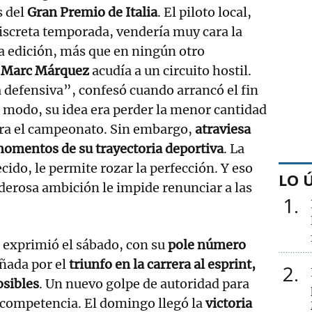
s del
Gran Premio de Italia
. El piloto local,
iscreta temporada, vendería muy cara la
a edición, más que en ningún otro
,
Marc Márquez
acudía a un circuito hostil.
la defensiva”, confesó cuando arrancó el fin
 modo, su idea era perder la menor cantidad
ara el campeonato. Sin embargo,
atraviesa
momentos de su trayectoria deportiva
. La
cido, le permite rozar la perfección. Y eso
LO 
erosa ambición le impide renunciar a las
1
exprimió el sábado, con su
pole número
ñada por el
triunfo en la carrera al esprint,
2
osibles
. Un nuevo golpe de autoridad para
 competencia. El domingo llegó la
victoria