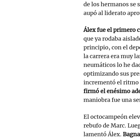
de los hermanos se s
aupó al liderato apr
Álex fue el primero c
que ya rodaba aislad
principio, con el de
la carrera era muy l
neumáticos lo he da
optimizando sus pre
incrementó el ritmo 
firmó el enésimo ad
maniobra fue una se
El octocampeón elevó 
rebufo de Marc. Lue
lamentó Álex.
Bagnai