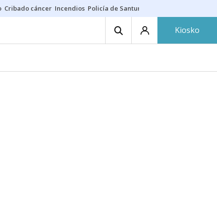
o
Cribado cáncer
Incendios
Policía de Santurtzi
Aeropuerto de Bilba
Kiosko