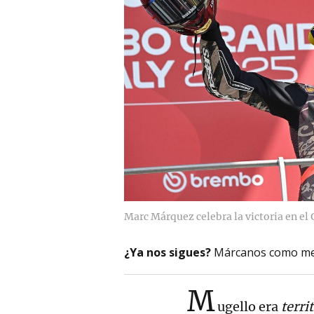
Marc Márquez celebra la victoria en el 
¿Ya nos sigues?
Márcanos como me
M
ugello era
terri