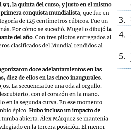
 93, la quinta del curso, y justo en el mismo
a primera conquista mundialista
, que fue en
3
ategoría de 125 centímetros cúbicos. Fue un
más. Por cómo se sucedió. Mugello dibujó
la
4
ante del año
. Con tres pilotos entregados al
eros clasificados del Mundial rendidos al
5
agonizaron doce adelantamientos en las
s, diez de ellos en las cinco inaugurales
.
ojos. La secuencia fue una oda al orgullo.
descubierto, con el corazón en la mano.
elo en la segunda curva. En ese momento
mbio épico.
Hubo incluso un impacto de
A tumba abierta. Álex Márquez se mantenía
ilegiado en la tercera posición. El menor