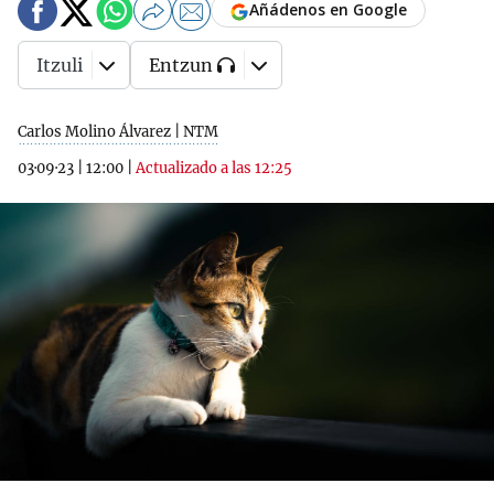
Añádenos en Google
Itzuli
Entzun
Carlos Molino Álvarez | NTM
03·09·23
|
12:00
|
Actualizado a las 12:25