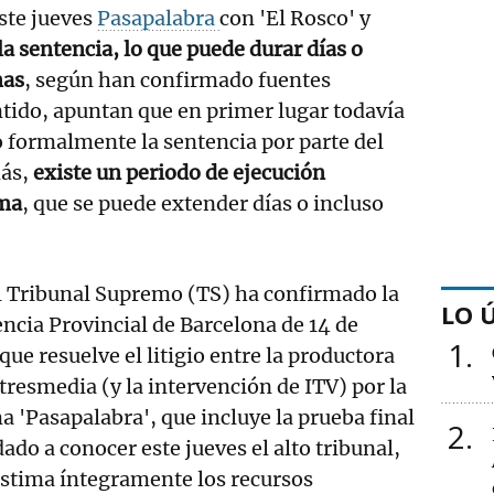
ste jueves
Pasapalabra
con 'El Rosco' y
la sentencia, lo que puede durar días o
nas
, según han confirmado fuentes
entido, apuntan que en primer lugar todavía
 formalmente la sentencia por parte del
más,
existe un periodo de ejecución
sma
, que se puede extender días o incluso
del Tribunal Supremo (TS) ha confirmado la
LO 
encia Provincial de Barcelona de 14 de
1
ue resuelve el litigio entre la productora
esmedia (y la intervención de ITV) por la
 'Pasapalabra', que incluye la prueba final
2
 dado a conocer este jueves el alto tribunal,
estima íntegramente los recursos