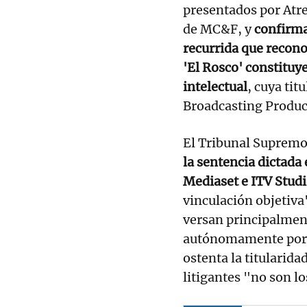
presentados por Atre
de MC&F, y
confirma
recurrida que recono
'El Rosco' constituy
intelectual
, cuya ti
Broadcasting Product
El Tribunal Supremo
la sentencia dictada 
Mediaset e ITV Stud
vinculación objetiva
versan principalment
autónomamente por l
ostenta la titularida
litigantes "no son l