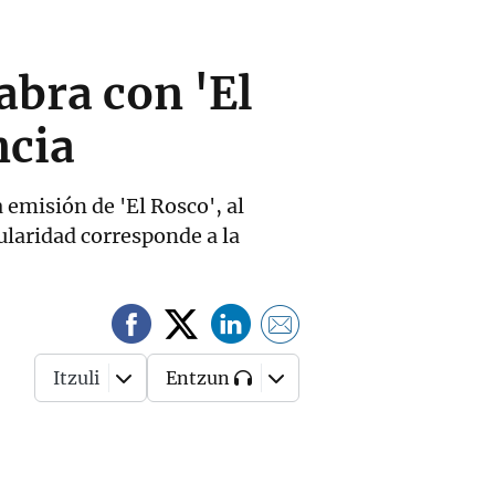
abra con 'El
ncia
 emisión de 'El Rosco', al
tularidad corresponde a la
Itzuli
Entzun