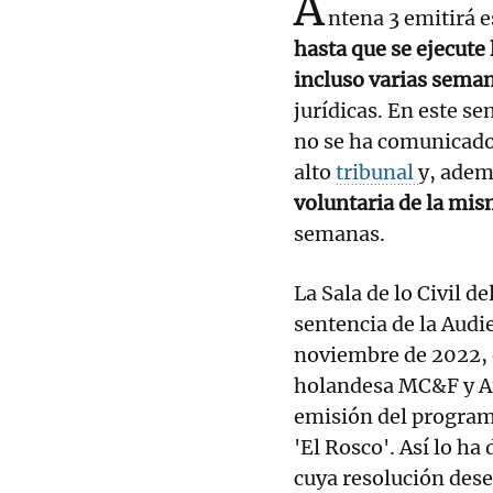
A
ntena 3 emitirá e
hasta que se ejecute 
incluso varias sema
jurídicas. En este s
no se ha comunicado
alto
tribunal
y, ade
voluntaria de la mi
semanas.
La Sala de lo Civil 
sentencia de la Audi
noviembre de 2022, q
holandesa MC&F y Atr
emisión del programa
'El Rosco'. Así lo ha
cuya resolución des