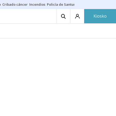
o
Cribado cáncer
Incendios
Policía de Santurtzi
Aeropuerto de Bilba
Kiosko