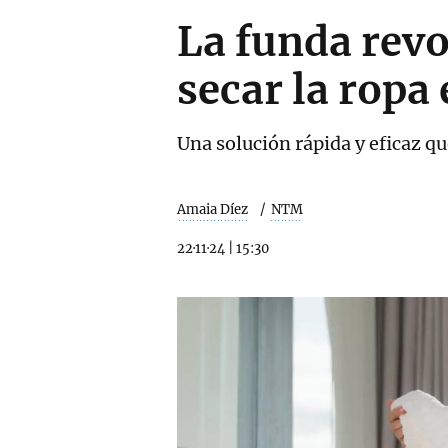
La funda revo
secar la ropa
Una solución rápida y eficaz q
Amaia Díez
NTM
22·11·24
|
15:30