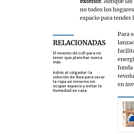
exterior
. Aunque las
no todos los hogares
espacio para tender 
Para 
RELACIONADAS
lanza
facili
El invento de Lidl para no
tener que planchar nunca
energ
más
funda 
Adiós al colgador: la
revol
solución de Ikea para secar
la ropa en invierno sin
en inv
ocupar espacio y evitar la
humedad en casa