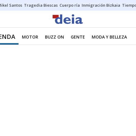
ikel Santos
Tragedia Biescas
Cuerpo ría
Inmigración Bizkaia
Tiemp
IENDA
MOTOR
BUZZ ON
GENTE
MODA Y BELLEZA