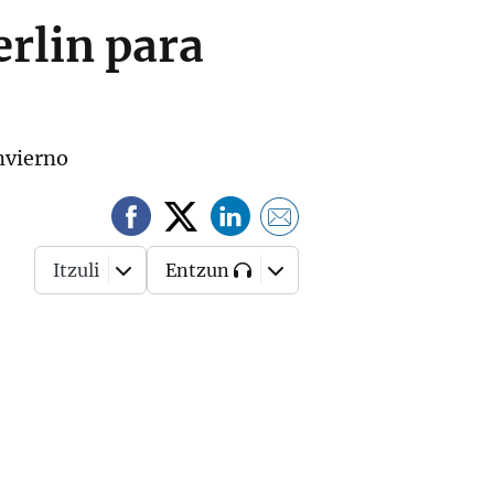
erlin para
nvierno
Itzuli
Entzun