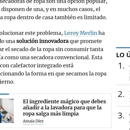
 secadoras de ropa son una opción popular,
 disponen de una, y en muchos casos, el
la ropa dentro de casa también es limitado.
solucionar este problema,
Leroy Merlin
ha
do una
solución innovadora
que promete
tar el secado de la ropa sin consumir tanta
LO 
ía como una secadora convencional. Esta
1
con calefactor integrado está
ucionando la forma en que secamos la ropa
ierno.
2
El ingrediente mágico que debes
añadir a la lavadora para que la
3
ropa salga más limpia
Amaia Díez