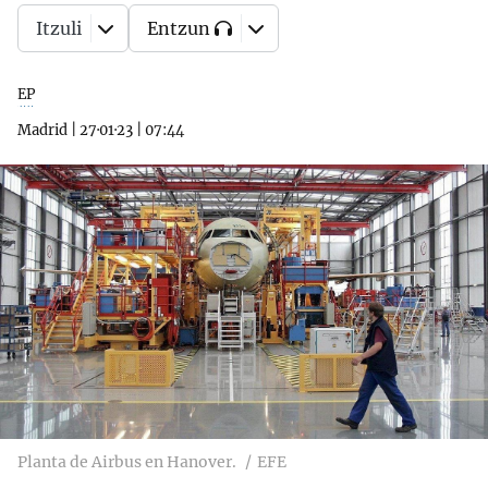
Itzuli
Entzun
EP
Madrid
|
27·01·23
|
07:44
Planta de Airbus en Hanover.
EFE