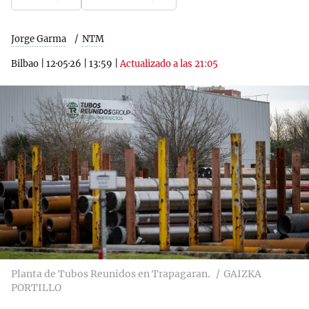
Jorge Garma
NTM
Bilbao
|
12·05·26
|
13:59
|
Actualizado a las 21:05
Planta de Tubos Reunidos en Trapagaran.
GAIZKA
PORTILLO