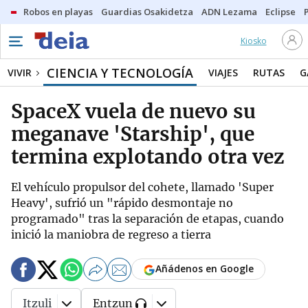
Robos en playas
Guardias Osakidetza
ADN Lezama
Eclipse
Kiosko
CIENCIA Y TECNOLOGÍA
VIVIR
VIAJES
RUTAS
G
SpaceX vuela de nuevo su
meganave 'Starship', que
termina explotando otra vez
El vehículo propulsor del cohete, llamado 'Super
Heavy', sufrió un "rápido desmontaje no
programado" tras la separación de etapas, cuando
inició la maniobra de regreso a tierra
Añádenos en Google
Itzuli
Entzun