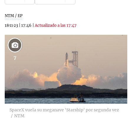
NTM / EP
18·11·23
|
17:46
|
Actualizado a las 17:47
7
SpaceX vuela su meganave 'Starship' por segunda vez
NTM