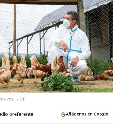
de aves.
EP
dio preferente
Añádenos en Google