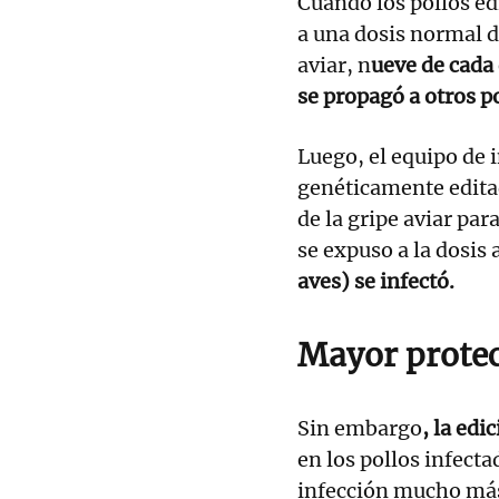
Cuando los pollos e
a una dosis normal d
aviar, n
ueve de cada
se propagó a otros po
Luego, el equipo de 
genéticamente edita
de la gripe aviar pa
se expuso a la dosis a
aves) se infectó.
Mayor prote
Sin embargo
, la edi
en los pollos infect
infección mucho más