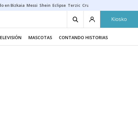
do en Bizkaia
Messi
Shein
Eclipse
Terzic
Cruz Gorbeia
Guía Macarfi
Kiosko
TELEVISIÓN
MASCOTAS
CONTANDO HISTORIAS