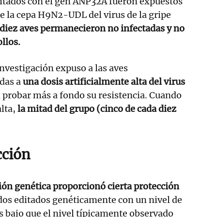
ditados con el gen ANP32A fueron expuestos
e la cepa H9N2-UDL del virus de la gripe
 diez aves permanecieron no infectadas y no
llos.
investigación expuso a las aves
das a
una dosis artificialmente alta del virus
ra probar más a fondo su resistencia. Cuando
lta,
la mitad del grupo (cinco de cada diez
cción
ción genética proporcionó cierta protección
ados editados genéticamente con un nivel de
 bajo que el nivel típicamente observado