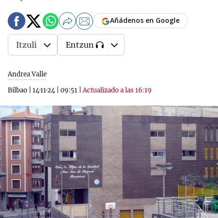
Añádenos en Google
Itzuli
Entzun
Andrea Valle
Bilbao
|
14·11·24
|
09:51
|
Actualizado a las 16:19