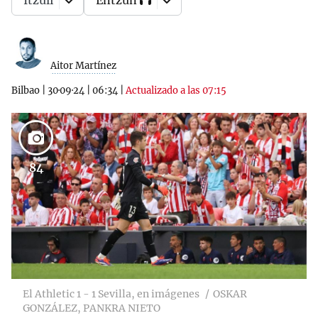
Itzuli
Entzun
Aitor Martínez
Bilbao
|
30·09·24
|
06:34
|
Actualizado a las 07:15
84
El Athletic 1 - 1 Sevilla, en imágenes
OSKAR
GONZÁLEZ, PANKRA NIETO