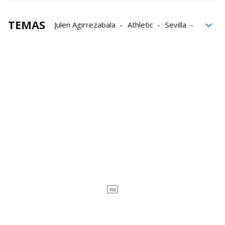
TEMAS
Julen Agirrezabala
Athletic
Sevilla
Ernesto Valverde
Iñigo Lekue