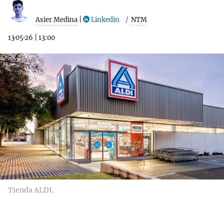
Asier Medina
|
Linkedin
NTM
13·05·26
|
13:00
Tienda ALDI.