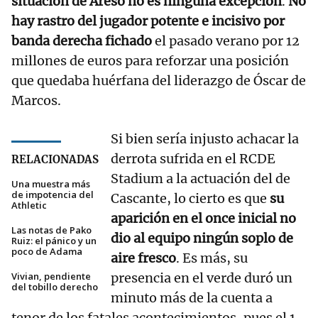
situación de Areso no es ninguna excepción
.
No
hay rastro del jugador potente e incisivo por
banda derecha fichado
el pasado verano por 12
millones de euros para reforzar una posición
que quedaba huérfana del liderazgo de Óscar de
Marcos.
Si bien sería injusto achacar la
derrota sufrida en el RCDE
RELACIONADAS
Stadium a la actuación del de
Una muestra más
de impotencia del
Cascante, lo cierto es que
su
Athletic
aparición en el once inicial no
Las notas de Pako
dio al equipo ningún soplo de
Ruiz: el pánico y un
poco de Adama
aire fresco
. Es más, su
Vivian, pendiente
presencia en el verde duró un
del tobillo derecho
minuto más de la cuenta a
tenor de los fatales acontecimientos, pues el 1-