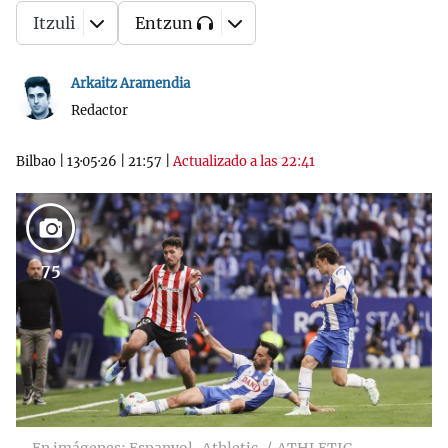
Itzuli
Entzun
Arkaitz Aramendia
Redactor
Bilbao
|
13·05·26
|
21:57
|
Actualizado a las 22:41
75