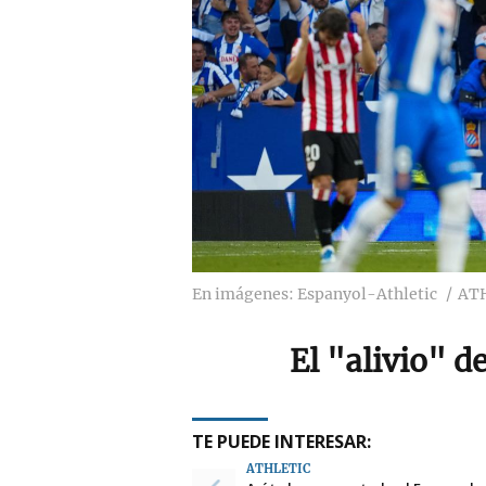
En imágenes: Espanyol-Athletic
ATH
El "alivio" d
TE PUEDE INTERESAR:
ATHLETIC