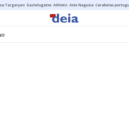
sa Targaryen
Gaztelugatxe
Athletic
Aste Nagusia
Carabelas portug
NO