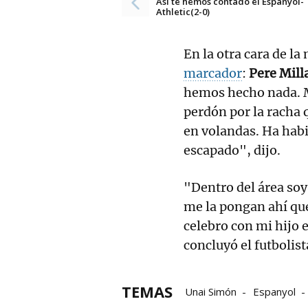
Así te hemos contado el Espanyol-
Athletic(2-0)
En la otra cara de l
marcador
:
Pere Mill
hemos hecho nada. M
perdón por la racha 
en volandas. Ha hab
escapado", dijo.
"Dentro del área soy 
me la pongan ahí que
celebro con mi hijo 
concluyó el futbolist
TEMAS
Unai Simón
Espanyol