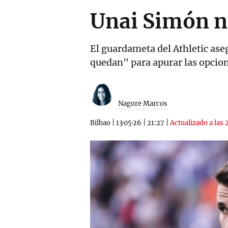
Unai Simón no
El guardameta del Athletic aseg
quedan" para apurar las opcio
Nagore Marcos
Bilbao
|
13·05·26
|
21:27
|
Actualizado a las 