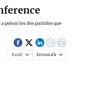
onference
 a pelear los dos partidos que
0
Itzuli
Entzun