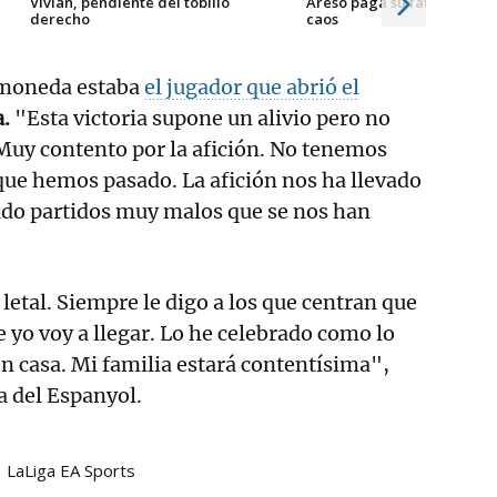
Vivian, pendiente del tobillo
Areso paga su fatiga en m
derecho
caos
a moneda estaba
el jugador que abrió el
a.
"Esta victoria supone un alivio pero no
uy contento por la afición. No tenemos
que hemos pasado. La afición nos ha llevado
ido partidos muy malos que se nos han
letal. Siempre le digo a los que centran que
 yo voy a llegar. Lo he celebrado como lo
en casa. Mi familia estará contentísima",
a del Espanyol.
LaLiga EA Sports