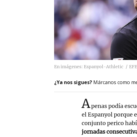
En imágenes: Espanyol-Athletic
EF
¿Ya nos sigues?
Márcanos como me
A
penas podía escu
el Espanyol porque e
conjunto perico hab
jornadas consecutiva