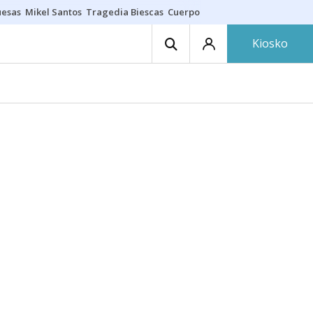
uesas
Mikel Santos
Tragedia Biescas
Cuerpo ría
Inmigración Bizkaia
Kiosko