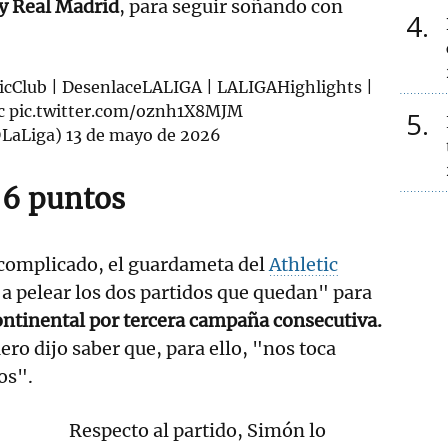
 y Real Madrid
, para seguir soñando con
4
icClub
| DesenlaceLALIGA | LALIGAHighlights |
ic
pic.twitter.com/oznh1X8MJM
5
LaLiga)
13 de mayo de 2026
s 6 puntos
 complicado, el guardameta del
Athletic
a pelear los dos partidos que quedan" para
ontinental por tercera campaña consecutiva.
ro dijo saber que, para ello, "nos toca
os".
Respecto al partido, Simón lo