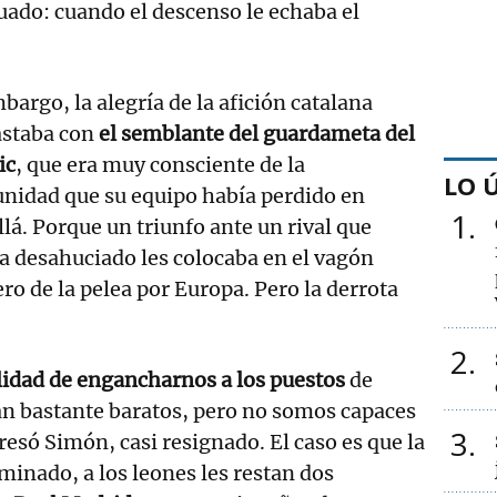
ado: cuando el descenso le echaba el
bargo, la alegría de la afición catalana
astaba con
el semblante del guardameta del
ic
, que era muy consciente de la
LO 
nidad que su equipo había perdido en
1
lá. Porque un triunfo ante un rival que
a desahuciado les colocaba en el vagón
ro de la pelea por Europa. Pero la derrota
2
lidad de engancharnos a los puestos
de
tán bastante baratos, pero no somos capaces
3
resó Simón, casi resignado. El caso es que la
inado, a los leones les restan dos