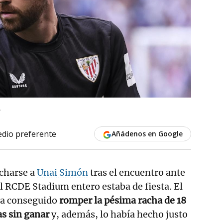
E
dio preferente
Añádenos en Google
charse a
Unai Simón
tras el encuentro ante
l RCDE Stadium entero estaba de fiesta. El
ía conseguido
romper la pésima racha de 18
s sin ganar
y, además, lo había hecho justo