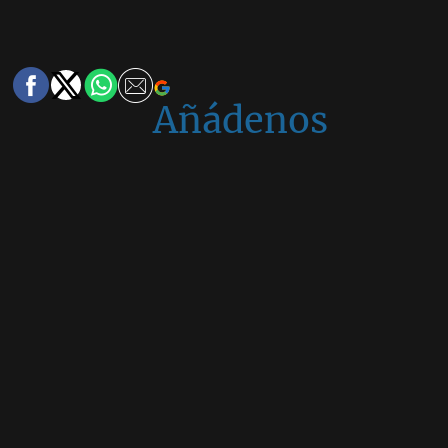
Añádenos
en
Google