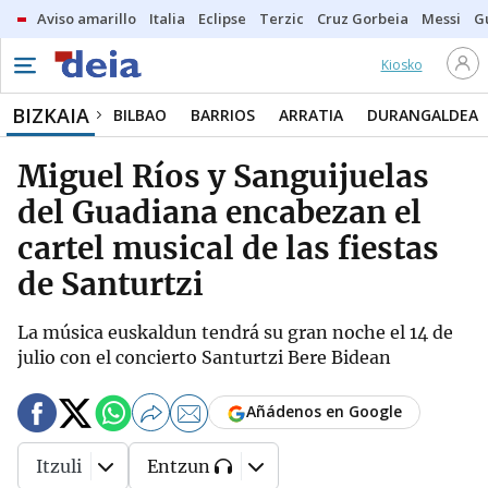
Aviso amarillo
Italia
Eclipse
Terzic
Cruz Gorbeia
Messi
G
Kiosko
BIZKAIA
BILBAO
BARRIOS
ARRATIA
DURANGALDEA
Miguel Ríos y Sanguijuelas
del Guadiana encabezan el
cartel musical de las fiestas
de Santurtzi
La música euskaldun tendrá su gran noche el 14 de
julio con el concierto Santurtzi Bere Bidean
Añádenos en Google
Itzuli
Entzun