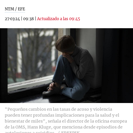
NTM / EFE
27·03·24
|
09:38
|
Actualizado a las 09:45
"Pequeños cambios en las tasas de acoso y violencia
pueden tener profundas implicaciones para la salud y el
bienestar de miles", señala el director de la oficina europea
de la OMS, Hans Kluge, que menciona desde episodios de