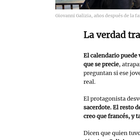
Giovanni Galizia, años después de la f
La verdad tra
El calendario puede v
que se precie
, atrap
preguntan si ese jov
real.
El protagonista desv
sacerdote. El resto d
creo que francés, y 
Dicen que quien tuv