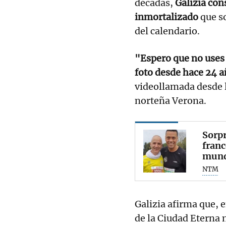
décadas,
Galizia con
inmortalizado
que so
del calendario.
"Espero que no uses
foto desde hace 24 a
videollamada desde l
norteña Verona.
Sorpr
franc
mun
NTM
Galizia afirma que, 
de la Ciudad Eterna n