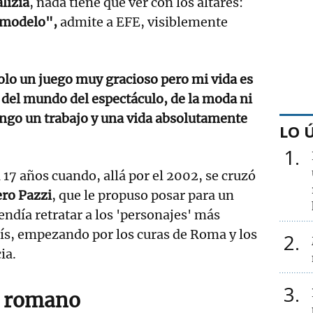
lizia
, nada tiene que ver con los altares:
i modelo",
admite a EFE, visiblemente
olo un juego muy gracioso pero mi vida es
 del mundo del espectáculo, de la moda ni
engo un trabajo y una vida absolutamente
LO 
1
 17 años cuando, allá por el 2002, se cruzó
ro Pazzi
, que le propuso posar para un
endía retratar a los 'personajes' más
ís, empezando por los curas de Roma y los
2
ia.
3
o romano