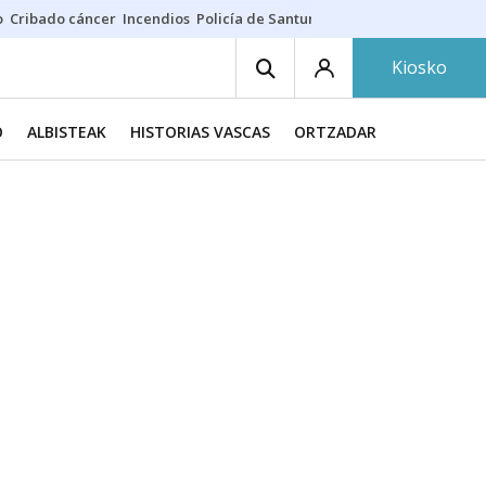
o
Cribado cáncer
Incendios
Policía de Santurtzi
Aeropuerto de Bilba
Kiosko
O
ALBISTEAK
HISTORIAS VASCAS
ORTZADAR