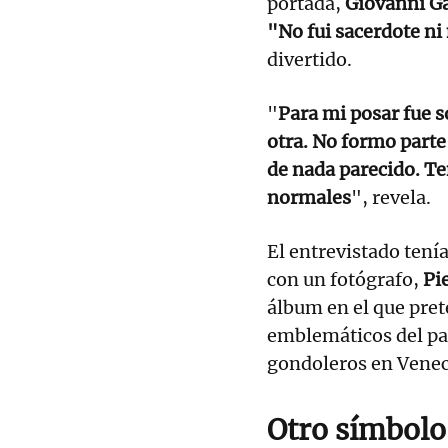
portada,
Giovanni Ga
"No fui sacerdote n
divertido.
"
Para mi posar fue s
otra. No formo parte
de nada parecido. T
normales
", revela.
El entrevistado tenía
con un fotógrafo,
Pie
álbum en el que pret
emblemáticos del pa
gondoleros en Venec
Otro símbol