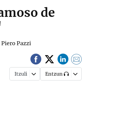
famoso de
"
o Piero Pazzi
Itzuli
Entzun