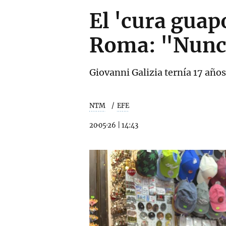
El 'cura guap
Roma: "Nunca
Giovanni Galizia ternía 17 años
NTM
EFE
20·05·26
|
14:43