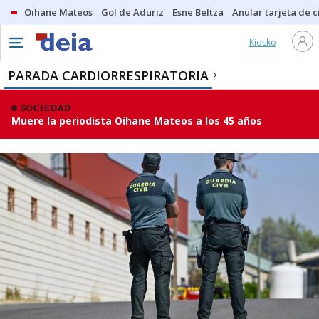
Oihane Mateos
Gol de Aduriz
Esne Beltza
Anular tarjeta de c
Kiosko
PARADA CARDIORRESPIRATORIA
SOCIEDAD
Muere la periodista Oihane Mateos a los 45 años