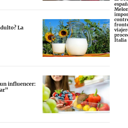
españ
Melon
impo
contr
fronte
adulto? La
viajer
proce
Italia
 un influencer:
mar”