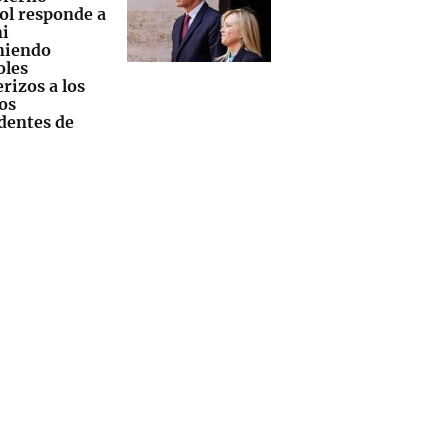
ol responde a
i
niendo
oles
rizos a los
os
dentes de