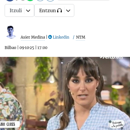
Itzuli
Entzun
Asier Medina
|
Linkedin
NTM
Bilbao
|
09·10·25
|
17:00