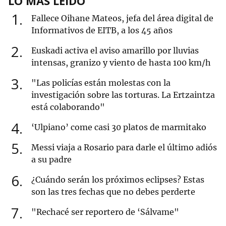
LO MÁS LEÍDO
1
Fallece Oihane Mateos, jefa del área digital de
Informativos de EITB, a los 45 años
2
Euskadi activa el aviso amarillo por lluvias
intensas, granizo y viento de hasta 100 km/h
3
"Las policías están molestas con la
investigación sobre las torturas. La Ertzaintza
está colaborando"
4
‘Ulpiano’ come casi 30 platos de marmitako
5
Messi viaja a Rosario para darle el último adiós
a su padre
6
¿Cuándo serán los próximos eclipses? Estas
son las tres fechas que no debes perderte
7
"Rechacé ser reportero de ‘Sálvame"