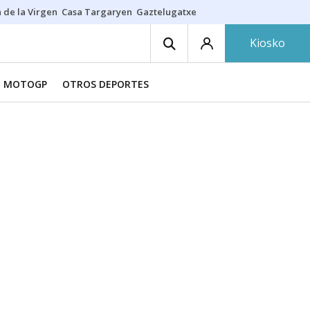
 de la Virgen
Casa Targaryen
Gaztelugatxe
Athletic
Aste Nagusia
C
Kiosko
MOTOGP
OTROS DEPORTES