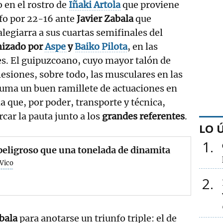
 en el rostro de
Iñaki
Artola
que proviene
nfo por 22-16 ante
Javier Zabala
que
 alegiarra a sus cuartas semifinales del
nizado por
Aspe
y
Baiko Pilota
, en las
es. El guipuzcoano, cuyo mayor talón de
lesiones, sobre todo, las musculares en las
uma un buen ramillete de actuaciones en
a que, por poder, transporte y técnica,
car la pauta junto a los
grandes referentes
.
LO 
1
eligroso que una tonelada de dinamita
 Vico
2
bala
para anotarse un triunfo triple: el de