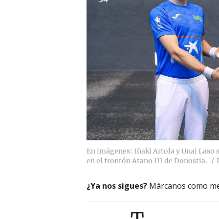
En imágenes: Iñaki Artola y Unai Laso 
en el frontón Atano III de Donostia.
¿Ya nos sigues?
Márcanos como me