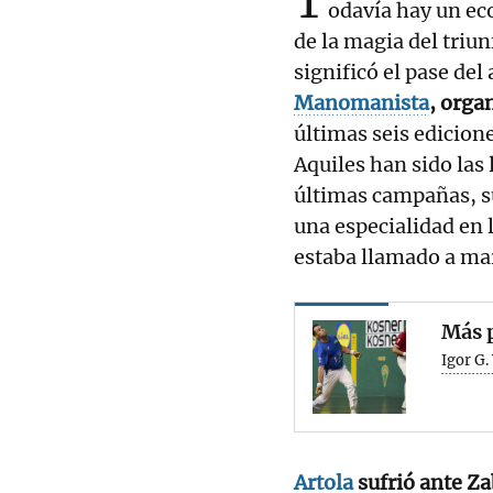
T
odavía hay un eco
de la magia del triu
significó el pase del
Manomanista
, orga
últimas seis edicion
Aquiles han sido las 
últimas campañas, s
una especialidad en l
estaba llamado a mar
Más p
Igor G.
Artola
sufrió ante Za