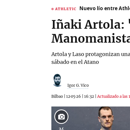
Nuevo lío entre Athl
ATHLETIC
Iñaki Artola:
Manomanist
Artola y Laso protagonizan una
sábado en el Atano
Igor G. Vico
Bilbao
|
12·05·26
|
16:32
|
Actualizado a las 
34