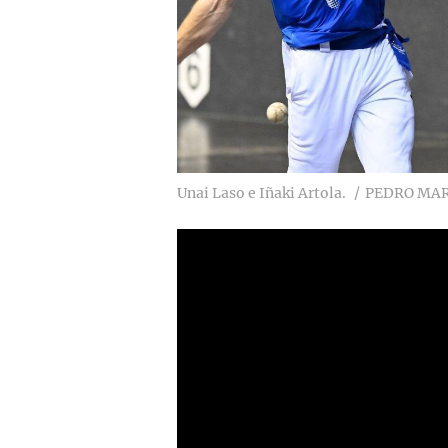
Unai Laso e Iñaki Artola.
PEDRO MAR