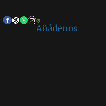
Añádenos
en
Google