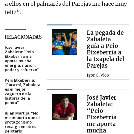
a ellos en el palmarés del Parejas me hace muy
feliz”.
La pegada de
RELACIONADAS
Zabaleta
guía a Peio
José Javier
Etxeberria a
Zabaleta: “Peio
Etxeberria me
la txapela del
aporta mucha
Parejas
energía, ilusión,
poder y esfuerzo”
Igor G. Vico
Peio Etxeberria:
“Para mí, Zabaleta
es el mejor
zaguero de la
José Javier
historia de la
pelota”
Zabaleta:
“Peio
Julen Martija: "No
Etxeberria
me importa que el
protagonismo
me aporta
recaiga en otros
mucha
pelotaris”