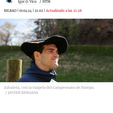
Igor G. Vico
NTM
BILBAO
|
01·04·24
|
21:02
|
Actualizado a las 21:28
Zabaleta, con la txapela del Campeonato de Parejas.
JAVIER BERGASA