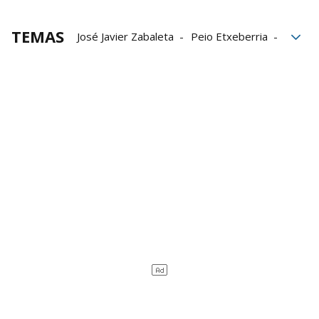
TEMAS
José Javier Zabaleta
Peio Etxeberria
Navarra Arena
Jokin Altuna
Campeonato de Parejas
Julen Martija
Liga de Empresas de Pelota a Mano
LEPM
Aspe