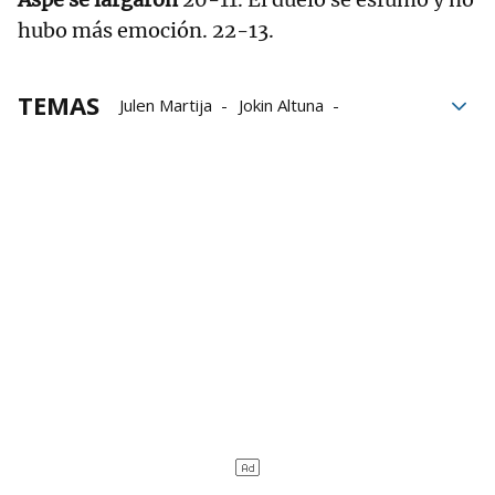
hubo más emoción. 22-13.
TEMAS
Julen Martija
Jokin Altuna
Iñaki Artola
Ander Imaz
Campeonato de Parejas
Baiko Pilota
Aspe
Liga de Empresas de Pelota a Mano
LEPM