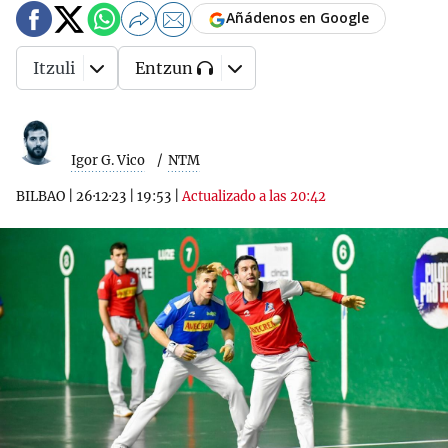
Añádenos en Google
Itzuli
Entzun
Igor G. Vico
NTM
BILBAO
|
26·12·23
|
19:53
|
Actualizado a las 20:42