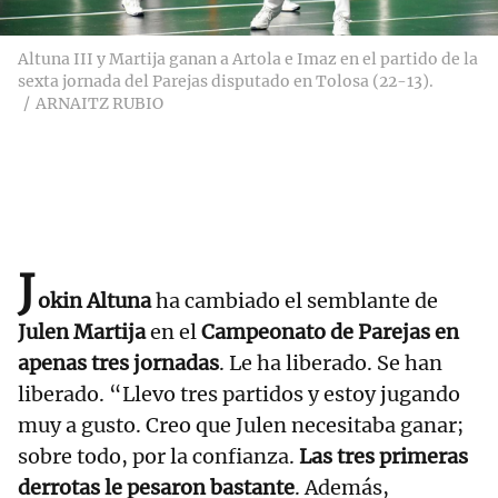
Altuna III y Martija ganan a Artola e Imaz en el partido de la
sexta jornada del Parejas disputado en Tolosa (22-13).
ARNAITZ RUBIO
J
okin Altuna
ha cambiado el semblante de
Julen Martija
en el
Campeonato de Parejas en
apenas tres jornadas
. Le ha liberado. Se han
liberado. “Llevo tres partidos y estoy jugando
muy a gusto. Creo que Julen necesitaba ganar;
sobre todo, por la confianza.
Las tres primeras
derrotas le pesaron bastante
. Además,