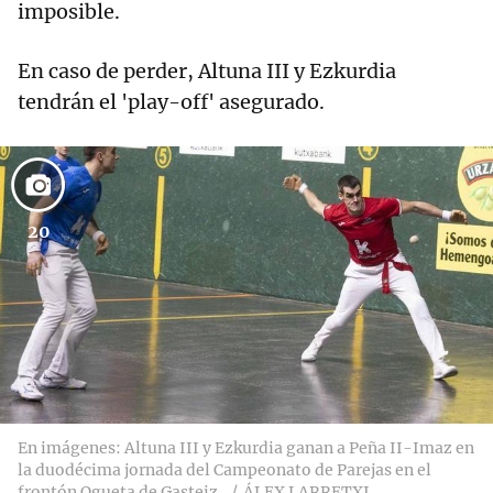
imposible.
En caso de perder, Altuna III y Ezkurdia
tendrán el 'play-off' asegurado.
20
En imágenes: Altuna III y Ezkurdia ganan a Peña II-Imaz en
la duodécima jornada del Campeonato de Parejas en el
frontón Ogueta de Gasteiz.
ÁLEX LARRETXI