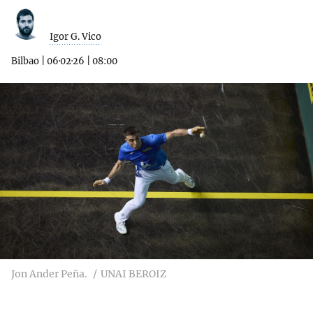
Igor G. Vico
Bilbao
|
06·02·26
|
08:00
Jon Ander Peña.
UNAI BEROIZ