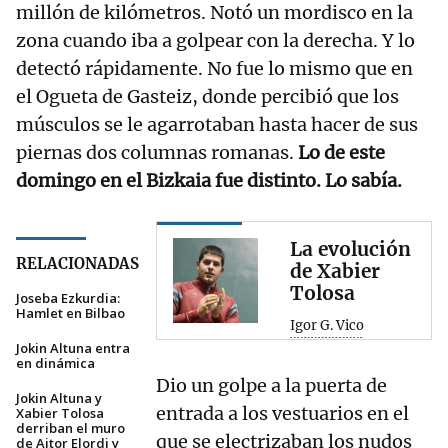
millón de kilómetros. Notó un mordisco en la
zona cuando iba a golpear con la derecha. Y lo
detectó rápidamente. No fue lo mismo que en
el Ogueta de Gasteiz, donde percibió que los
músculos se le agarrotaban hasta hacer de sus
piernas dos columnas romanas.
Lo de este
domingo en el Bizkaia fue distinto. Lo sabía.
La evolución
RELACIONADAS
de Xabier
Tolosa
Joseba Ezkurdia:
Hamlet en Bilbao
Igor G. Vico
Jokin Altuna entra
en dinámica
Dio un golpe a la puerta de
Jokin Altuna y
entrada a los vestuarios en el
Xabier Tolosa
derriban el muro
que se electrizaban los nudos
de Aitor Elordi y