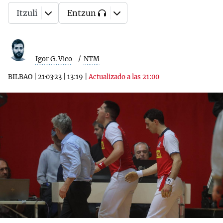
Itzuli
Entzun
Igor G. Vico
NTM
BILBAO
|
21·03·23
|
13:19
|
Actualizado a las 21:00