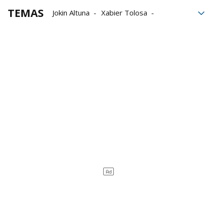
TEMAS
Jokin Altuna
Xabier Tolosa
José Javier Zabaleta
Aitor Elordi
Liga de Empresas de Pelota a Mano
LEPM
Aspe
Campeonato de Parejas