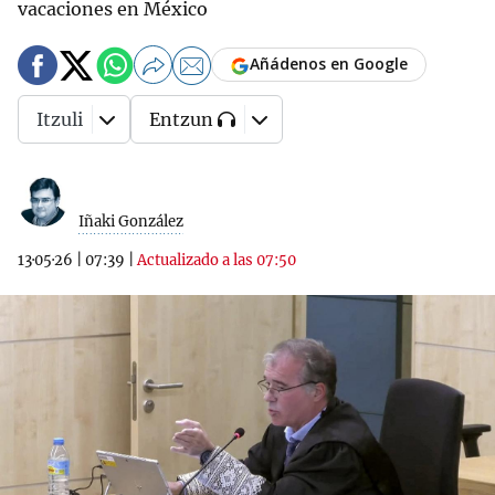
vacaciones en México
Añádenos en Google
Itzuli
Entzun
Iñaki González
13·05·26
|
07:39
|
Actualizado a las 07:50