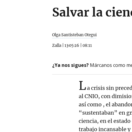
Salvar la cien
Olga Santisteban Otegui
Zalla
|
13·05·26
|
08:11
¿Ya nos sigues?
Márcanos como me
L
a crisis sin prec
al CNIO, con dimisio
así como , el aband
“sustentaban” en gran
ciencia, en el estad
trabajo incansable y 