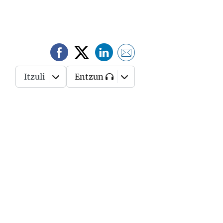
Itzuli
Entzun