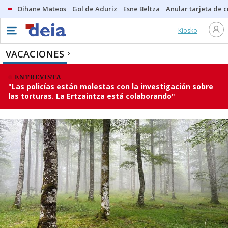
Oihane Mateos
Gol de Aduriz
Esne Beltza
Anular tarjeta de c
Kiosko
VACACIONES
ENTREVISTA
"Las policías están molestas con la investigación sobre
las torturas. La Ertzaintza está colaborando"