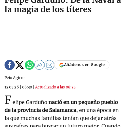
Felipe Garduño: De la Naval a
la magia de los títeres
Añádenos en Google
Peio Agirre
12·05·26
|
08:30
|
Actualizado a las 08:35
F
elipe Garduño
nació en un pequeño pueblo
de la provincia de Salamanca
, en una época en
la que muchas familias tenían que dejar atrás
sus raíces para buscar un futuro mejor. Cuando